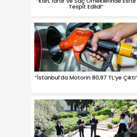
“Kan, İdrar ve Saç Örneklerinde Esrar
Tespit Edildi”
“İstanbul’da Motorin 80,97 TL’ye Çıktı