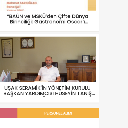
“BAÜN ve MSKÜ’den Çifte Dünya
Birinciliği: Gastronomi Oscar’ı
Türkiye’ye Geldi”
UŞAK SERAMİK'İN YÖNETİM KURULU
BAŞKAN YARDIMCISI HÜSEYİN TANIŞ
SUSKUNLUĞUNU BOZDU !