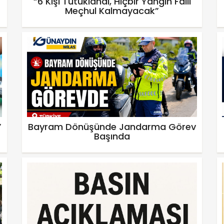
“6 Kişi Tutuklandı, Hiçbir Yangın Faili
Meçhul Kalmayacak”
”
Bayram Dönüşünde Jandarma Görev
Başında