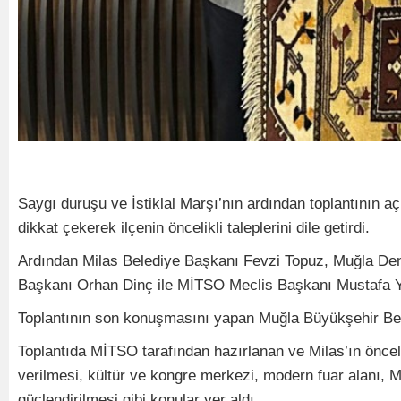
Saygı duruşu ve İstiklal Marşı’nın ardından toplantının 
dikkat çekerek ilçenin öncelikli taleplerini dile getirdi.
Ardından Milas Belediye Başkanı Fevzi Topuz, Muğla De
Başkanı Orhan Dinç ile MİTSO Meclis Başkanı Mustafa Yük
Toplantının son konuşmasını yapan Muğla Büyükşehir Beled
Toplantıda MİTSO tarafından hazırlanan ve Milas’ın önc
verilmesi, kültür ve kongre merkezi, modern fuar alanı, Mi
güçlendirilmesi gibi konular yer aldı.