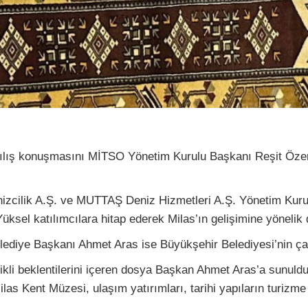
açılış konuşmasını MİTSO Yönetim Kurulu Başkanı Reşit Özer 
nizcilik A.Ş. ve MUTTAŞ Deniz Hizmetleri A.Ş. Yönetim Ku
sel katılımcılara hitap ederek Milas’ın gelişimine yönelik
iye Başkanı Ahmet Aras ise Büyükşehir Belediyesi’nin çalış
elikli beklentilerini içeren dosya Başkan Ahmet Aras’a sun
las Kent Müzesi, ulaşım yatırımları, tarihi yapıların turizme 