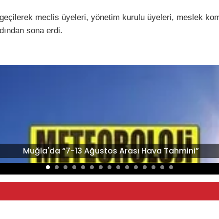
çilerek meclis üyeleri, yönetim kurulu üyeleri, meslek komit
ardından sona erdi.
Muğla'da “7-13 Ağustos Arası Hava Tahmini”