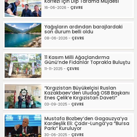
Körfezi İçin Dip Tarama Müjdesi
16-06-2026 -
ÇEVRE
Yağışların ardından barajlardaki
son durum belli oldu
08-06-2026 -
ÇEVRE
11 Kasım Milli Ağaçlandırma
Günü’nde Fidanlar Toprakla Buluştu
11-11-2025 -
ÇEVRE
“Kırgızistan Büyükelçisi Ruslan
Kazakbaev’den Uludağ OSB Başkanı
Enes Çelik’e Kırgızistan Daveti”
03-09-2025 -
ÇEVRE
Mustafa Bozbey’den Gagauzya’ya
Kardeşlik Eli: Çadır-Lunga’ya “Bursa
Parkı” Kuruluyor
30-06-2025 -
ÇEVRE