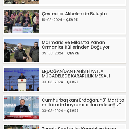
Çevreciler Akbelen'de Buluştu
19-03-2024 -
ÇEVRE
Marmaris ve Milas’ta Yanan
Ormanlar Küllerinden Doğuyor
09-03-2024 -
ÇEVRE
ERDOĞAN'DAN FAHİŞ FİYATLA
MÜCADELEDE KARARLILIK MESAJI
03-03-2024 -
ÇEVRE
Cumhurbaşkanı Erdoğan, ‘’31 Mart'ta
milli irade bayramını ilan edeceğiz’’
03-03-2024 -
ÇEVRE
Termik Santraller Kapatılsın İmza