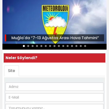
Muğla'da “7-13 Ağustos Arası Hava Tahmini”
Neler Söylendi?
Site