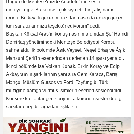
Bugün de Menteşe'mizde Anadolu'nun sesini
dinleyeceğiz. Bu konser, çok kıymetli bir çalışmanın
ürünü. Bu keyifli gecenin hazırlanmasında emeği geçen
tüm sanatçılarımıza teşekkür ediyorum” dedi.
Başkan Köksal Aras'ın konuşmasının ardından Şef Hamdi
Demirtaş yönetimindeki Menteşe Belediyesi Korosu
sahne aldı. İlk bölümde Âşık Veysel, Neşet Ertaş ve Âşık
Mahzuni Şerif'in eserlerinden derlenen 14 şarkı yer aldı.
İkinci bölümde ise Volkan Konak, Erkin Koray ve Edip
Akbayram'ın şarkılarının yanı sıra Cem Karaca, Barış
Manço, Müslüm Gürses ve Ferdi Tayfur gibi Türk
müziğine damga vurmuş isimlerin eserleri seslendirildi.
Konsere katılanlar gece boyunca koronun seslendirdiği
şarkılara hep bir ağızdan eşlik etti.