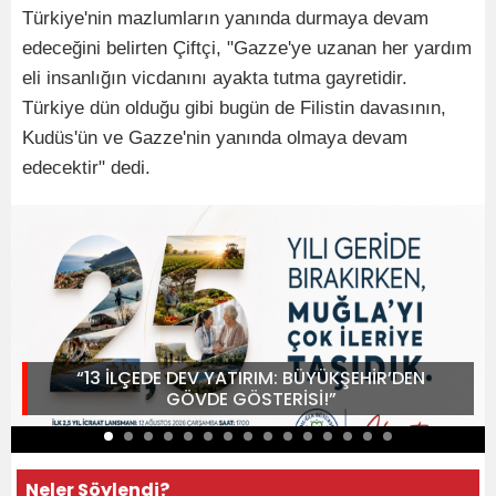
Türkiye'nin mazlumların yanında durmaya devam
edeceğini belirten Çiftçi, "Gazze'ye uzanan her yardım
eli insanlığın vicdanını ayakta tutma gayretidir.
Türkiye dün olduğu gibi bugün de Filistin davasının,
Kudüs'ün ve Gazze'nin yanında olmaya devam
edecektir" dedi.
“13 İLÇEDE DEV YATIRIM: BÜYÜKŞEHİR’DEN
GÖVDE GÖSTERİSİ!”
Neler Söylendi?