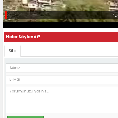
“D
Neler Söylendi?
Site