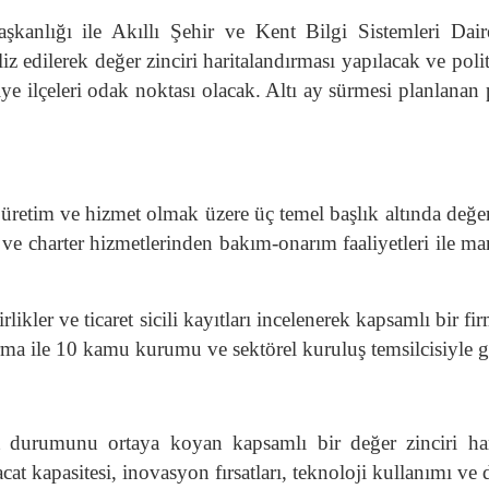
aşkanlığı ile Akıllı Şehir ve Kent Bilgi Sistemleri Dai
z edilerek değer zinciri haritalandırması yapılacak ve polit
ye ilçeleri odak noktası olacak. Altı ay sürmesi planlana
, üretim ve hizmet olmak üzere üç temel başlık altında değ
ş ve charter hizmetlerinden bakım-onarım faaliyetleri ile ma
birlikler ve ticaret sicili kayıtları incelenerek kapsamlı bi
firma ile 10 kamu kurumu ve sektörel kuruluş temsilcisiyle g
durumunu ortaya koyan kapsamlı bir değer zinciri harit
racat kapasitesi, inovasyon fırsatları, teknoloji kullanımı ve