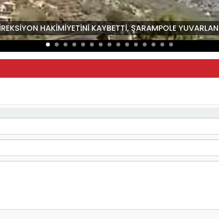
İREKSİYON HAKİMİYETİNİ KAYBETTİ, ŞARAMPOLE YUVARLAND