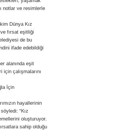
meslekleri, yaşamak
ı notlar ve resimlerle
 Ekim Dünya Kız
e fırsat eşitliği
elediyesi de bu
dini ifade edebildiği
er alanında eşit
i için çalışmalarını
la İçin
ımızın hayallerinin
 söyledi: “Kız
emellerini oluşturuyor.
fırsatlara sahip olduğu