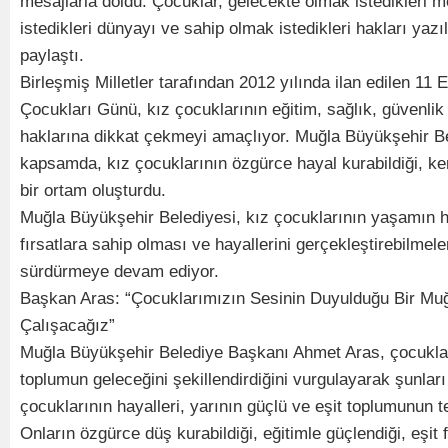
mesajlarla doldu. Çocuklar, gelecekte olmak istedikleri 
istedikleri dünyayı ve sahip olmak istedikleri hakları yazıl
paylaştı.
Birleşmiş Milletler tarafından 2012 yılında ilan edilen 11
Çocukları Günü, kız çocuklarının eğitim, sağlık, güvenlik v
haklarına dikkat çekmeyi amaçlıyor. Muğla Büyükşehir B
kapsamda, kız çocuklarının özgürce hayal kurabildiği, ken
bir ortam oluşturdu.
Muğla Büyükşehir Belediyesi, kız çocuklarının yaşamın h
fırsatlara sahip olması ve hayallerini gerçekleştirebilmeler
sürdürmeye devam ediyor.
Başkan Aras: “Çocuklarımızın Sesinin Duyulduğu Bir Muğ
Çalışacağız”
Muğla Büyükşehir Belediye Başkanı Ahmet Aras, çocuklar
toplumun geleceğini şekillendirdiğini vurgulayarak şunları
çocuklarının hayalleri, yarının güçlü ve eşit toplumunun t
Onların özgürce düş kurabildiği, eğitimle güçlendiği, eşit 