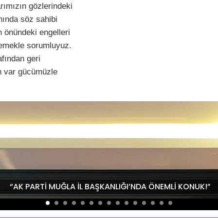
rımızın gözlerindeki
anında söz sahibi
n önündeki engelleri
klemekle sorumluyuz.
afından geri
in var gücümüzle
“AK PARTİ MUĞLA İL BAŞKANLIĞI’NDA ÖNEMLİ KONUK!”