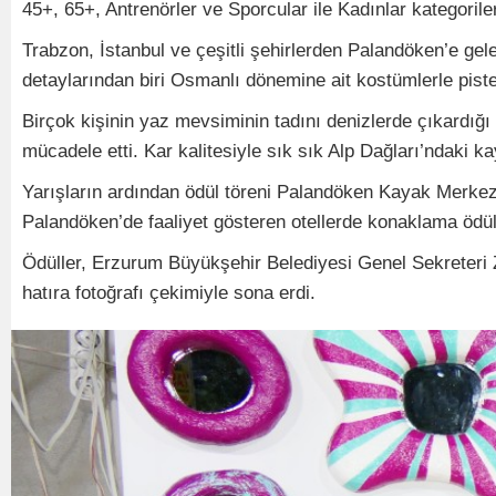
45+, 65+, Antrenörler ve Sporcular ile Kadınlar kategori
Trabzon, İstanbul ve çeşitli şehirlerden Palandöken’e ge
detaylarından biri Osmanlı dönemine ait kostümlerle piste ç
Birçok kişinin yaz mevsiminin tadını denizlerde çıkardığı
mücadele etti. Kar kalitesiyle sık sık Alp Dağları’ndaki 
Yarışların ardından ödül töreni Palandöken Kayak Merkezi 
Palandöken’de faaliyet gösteren otellerde konaklama ödülle
Ödüller, Erzurum Büyükşehir Belediyesi Genel Sekreteri 
hatıra fotoğrafı çekimiyle sona erdi.