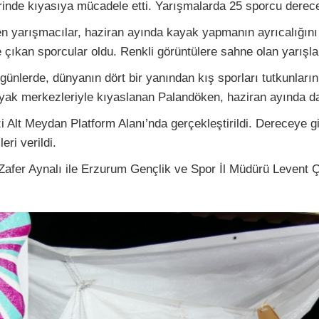
lerinde kıyasıya mücadele etti. Yarışmalarda 25 sporcu dere
len yarışmacılar, haziran ayında kayak yapmanın ayrıcalığı
ıkan sporcular oldu. Renkli görüntülere sahne olan yarışlar, i
 günlerde, dünyanın dört bir yanından kış sporları tutkunlar
kayak merkezleriyle kıyaslanan Palandöken, haziran ayında da
Alt Meydan Platform Alanı’nda gerçekleştirildi. Dereceye gi
ri verildi.
Zafer Aynalı ile Erzurum Gençlik ve Spor İl Müdürü Levent Ç