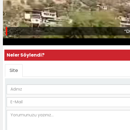
“D
Neler Söylendi?
Site