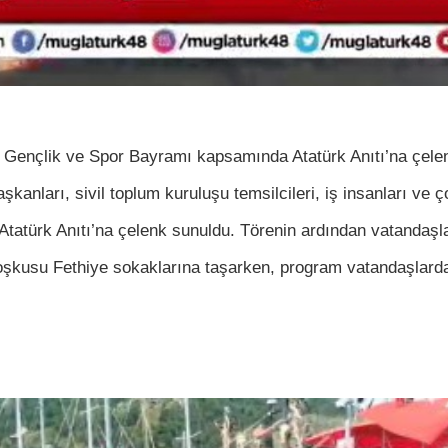
ençlik ve Spor Bayramı kapsamında Atatürk Anıtı’na çelenk
nları, sivil toplum kuruluşu temsilcileri, iş insanları ve ço
tatürk Anıtı’na çelenk sunuldu. Törenin ardından vatandaşları
coşkusu Fethiye sokaklarına taşarken, program vatandaşlarda