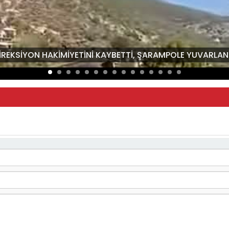
İREKSİYON HAKİMİYETİNİ KAYBETTİ, ŞARAMPOLE YUVARLAND