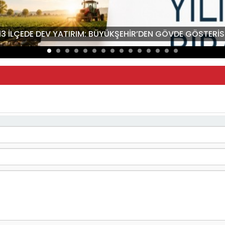
13 İLÇEDE DEV YATIRIM: BÜYÜKŞEHİR’DEN GÖVDE GÖSTERİSİ