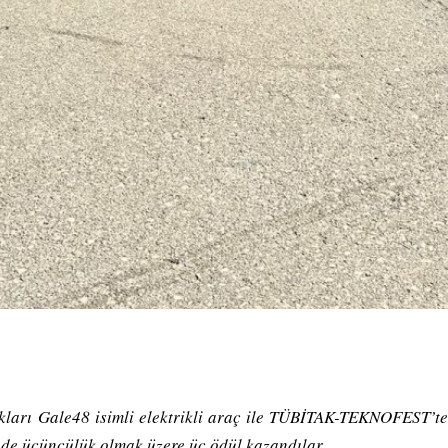
ları Gale48 isimli elektrikli araç ile TÜBİTAK-TEKNOFEST’te
nde üçüncülük olmak üzere üç ödül kazandılar.