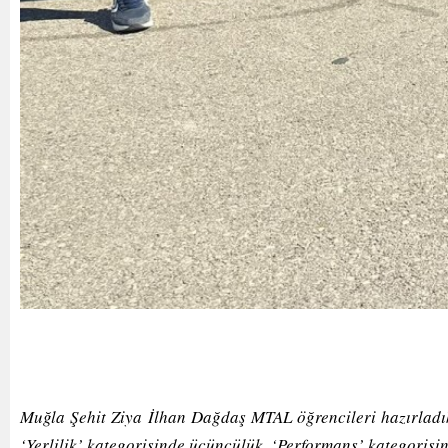
Muğla Şehit Ziya İlhan Dağdaş MTAL öğrencileri hazırladık
‘Yerlilik’ kategorisinde üçüncülük, ‘Performans’ kategorisi