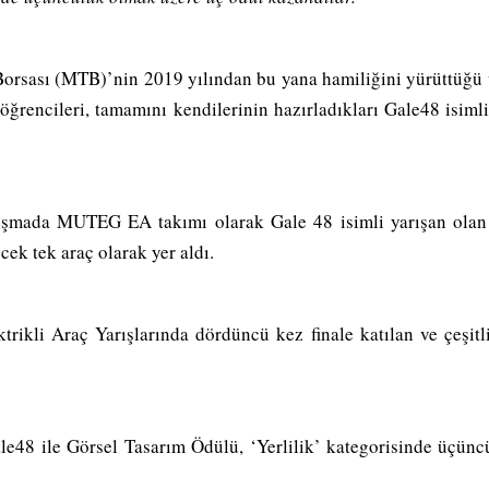
orsası (MTB)’nin 2019 yılından bu yana hamiliğini yürüttüğ
rencileri, tamamını kendilerinin hazırladıkları Gale48 isimli e
arışmada MUTEG EA takımı olarak Gale 48 isimli yarışan olan
ek tek araç olarak yer aldı.
ktrikli Araç Yarışlarında dördüncü kez finale katılan ve çeş
8 ile Görsel Tasarım Ödülü, ‘Yerlilik’ kategorisinde üçünc