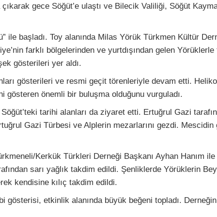
çıkarak gece Söğüt’e ulaştı ve Bilecik Valiliği, Söğüt Kaym
ü” ile başladı. Toy alanında Milas Yörük Türkmen Kültür Dern
rkiye’nin farklı bölgelerinden ve yurtdışından gelen Yörükl
k gösterileri yer aldı.
ları gösterileri ve resmi geçit törenleriyle devam etti. Heliko
liğini gösteren önemli bir buluşma olduğunu vurguladı.
üt’teki tarihi alanları da ziyaret etti. Ertuğrul Gazi tarafı
Ertuğrul Gazi Türbesi ve Alplerin mezarlarını gezdi. Mescidi
rkmeneli/Kerkük Türkleri Derneği Başkanı Ayhan Hanım ile bir 
dan sarı yağlık takdim edildi. Şenliklerde Yörüklerin Beyle
rek kendisine kılıç takdim edildi.
i gösterisi, etkinlik alanında büyük beğeni topladı. Derneğ