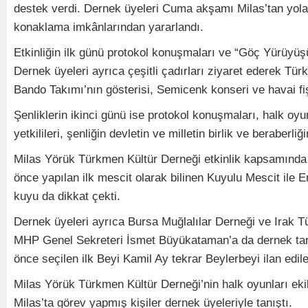
destek verdi. Dernek üyeleri Cuma akşamı Milas’tan yola 
konaklama imkânlarından yararlandı.
Etkinliğin ilk günü protokol konuşmaları ve “Göç Yürüyüş
Dernek üyeleri ayrıca çeşitli çadırları ziyaret ederek Tü
Bando Takımı’nın gösterisi, Semicenk konseri ve havai fişe
Şenliklerin ikinci günü ise protokol konuşmaları, halk oyun
yetkilileri, şenliğin devletin ve milletin birlik ve beraber
Milas Yörük Türkmen Kültür Derneği etkinlik kapsamında Söğ
önce yapılan ilk mescit olarak bilinen Kuyulu Mescit ile 
kuyu da dikkat çekti.
Dernek üyeleri ayrıca Bursa Muğlalılar Derneği ve Irak Tü
MHP Genel Sekreteri İsmet Büyükataman’a da dernek tarafın
önce seçilen ilk Beyi Kamil Ay tekrar Beylerbeyi ilan edile
Milas Yörük Türkmen Kültür Derneği’nin halk oyunları ekib
Milas’ta görev yapmış kişiler dernek üyeleriyle tanıştı.