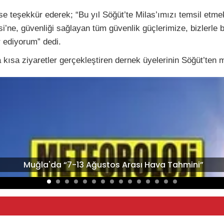
se teşekkür ederek; “Bu yıl Söğüt’te Milas’ımızı temsil etm
i’ne, güvenliği sağlayan tüm güvenlik güçlerimize, bizlerle b
 ediyorum” dedi.
kısa ziyaretler gerçekleştiren dernek üyelerinin Söğüt’ten me
Muğla'da “7-13 Ağustos Arası Hava Tahmini”