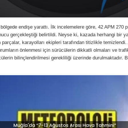
 bölgede endişe yarattı. İlk incelemelere göre, 42 APM 270 p
ucu gerçekleştiği belirtildi. Neyse ki, kazada herhangi bir 
rçalar, karayolları ekipleri tarafından titizlikle temizlendi.
r durumların önlenmesi için sürücülerin dikkatli olmaları ve t
ülerin bilinçlendirilmesi gerekliliği üzerinde durulmaktadır. 
Muğla'da “7-13 Ağustos Arası Hava Tahmini”