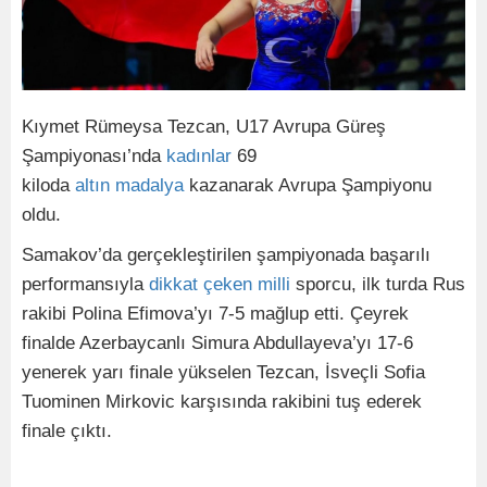
Kıymet Rümeysa Tezcan, U17 Avrupa Güreş
Şampiyonası’nda
kadınlar
69
kiloda
altın
madalya
kazanarak Avrupa Şampiyonu
oldu.
Samakov’da gerçekleştirilen şampiyonada başarılı
performansıyla
dikkat
çeken
milli
sporcu, ilk turda Rus
rakibi Polina Efimova’yı 7-5 mağlup etti. Çeyrek
finalde Azerbaycanlı Simura Abdullayeva’yı 17-6
yenerek yarı finale yükselen Tezcan, İsveçli Sofia
Tuominen Mirkovic karşısında rakibini tuş ederek
finale çıktı.