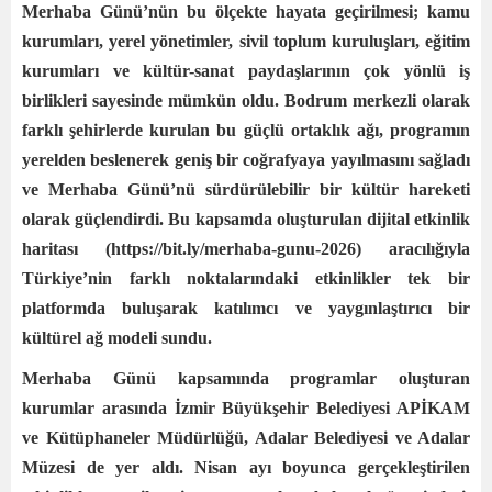
Merhaba Günü’nün bu ölçekte hayata geçirilmesi; kamu
kurumları, yerel yönetimler, sivil toplum kuruluşları, eğitim
kurumları ve kültür-sanat paydaşlarının çok yönlü iş
birlikleri sayesinde mümkün oldu. Bodrum merkezli olarak
farklı şehirlerde kurulan bu güçlü ortaklık ağı, programın
yerelden beslenerek geniş bir coğrafyaya yayılmasını sağladı
ve Merhaba Günü’nü sürdürülebilir bir kültür hareketi
olarak güçlendirdi. Bu kapsamda oluşturulan dijital etkinlik
haritası (https://bit.ly/merhaba-gunu-2026⁠) aracılığıyla
Türkiye’nin farklı noktalarındaki etkinlikler tek bir
platformda buluşarak katılımcı ve yaygınlaştırıcı bir
kültürel ağ modeli sundu.
Merhaba Günü kapsamında programlar oluşturan
kurumlar arasında İzmir Büyükşehir Belediyesi APİKAM
ve Kütüphaneler Müdürlüğü, Adalar Belediyesi ve Adalar
Müzesi de yer aldı. Nisan ayı boyunca gerçekleştirilen