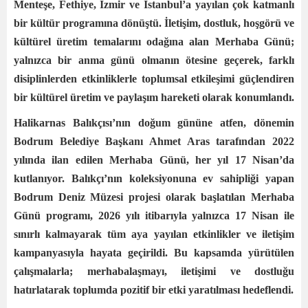
Menteşe, Fethiye, İzmir ve İstanbul’a yayılan çok katmanlı
bir kültür programına dönüştü. İletişim, dostluk, hoşgörü ve
kültürel üretim temalarını odağına alan Merhaba Günü;
yalnızca bir anma günü olmanın ötesine geçerek, farklı
disiplinlerden etkinliklerle toplumsal etkileşimi güçlendiren
bir kültürel üretim ve paylaşım hareketi olarak konumlandı.
Halikarnas Balıkçısı’nın doğum gününe atfen, dönemin
Bodrum Belediye Başkanı Ahmet Aras tarafından 2022
yılında ilan edilen Merhaba Günü, her yıl 17 Nisan’da
kutlanıyor. Balıkçı’nın koleksiyonuna ev sahipliği yapan
Bodrum Deniz Müzesi projesi olarak başlatılan Merhaba
Günü programı, 2026 yılı itibarıyla yalnızca 17 Nisan ile
sınırlı kalmayarak tüm aya yayılan etkinlikler ve iletişim
kampanyasıyla hayata geçirildi. Bu kapsamda yürütülen
çalışmalarla; merhabalaşmayı, iletişimi ve dostluğu
hatırlatarak toplumda pozitif bir etki yaratılması hedeflendi.