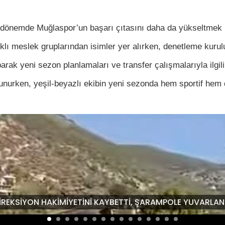
önemde Muğlaspor’un başarı çıtasını daha da yükseltmek için
lı meslek gruplarından isimler yer alırken, denetleme kurulu 
ak yeni sezon planlamaları ve transfer çalışmalarıyla ilgili 
lunurken, yeşil-beyazlı ekibin yeni sezonda hem sportif he
İREKSİYON HAKİMİYETİNİ KAYBETTİ, ŞARAMPOLE YUVARLAND