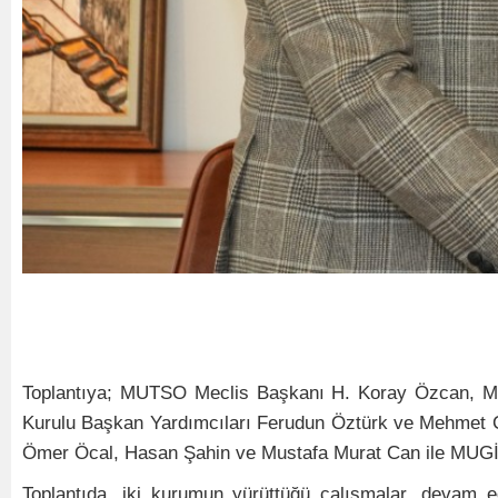
Toplantıya; MUTSO Meclis Başkanı H. Koray Özcan, 
Kurulu Başkan Yardımcıları Ferudun Öztürk ve Mehmet 
Ömer Öcal, Hasan Şahin ve Mustafa Murat Can ile MUGİA
Toplantıda, iki kurumun yürüttüğü çalışmalar, devam ede