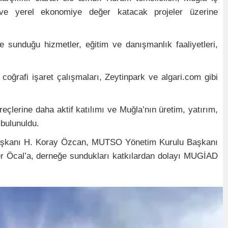
si ve yerel ekonomiye değer katacak projeler üzerine
sunduğu hizmetler, eğitim ve danışmanlık faaliyetleri,
ğrafi işaret çalışmaları, Zeytinpark ve algari.com gibi
üreçlerine daha aktif katılımı ve Muğla’nın üretim, yatırım,
 bulunuldu.
aşkanı H. Koray Özcan, MUTSO Yönetim Kurulu Başkanı
cal’a, derneğe sundukları katkılardan dolayı MUGİAD