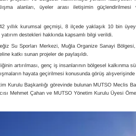
lışma alanları, üyeler arası iletişimin güçlendirilme
 yıllık kurumsal geçmişi, 8 ilçede yaklaşık 10 bin üyeye 
e yatırım destekleri hakkında kapsamlı bilgi verildi.
z Su Sporları Merkezi, Muğla Organize Sanayi Bölgesi, co
line katkı sunan projeler de paylaşıldı.
liğinin artırılması, genç iş insanlarının bölgesel kalkınma s
çalışmaların hayata geçirilmesi konusunda görüş alışverişinde
tim Kurulu Başkanlığı görevinde bulunan MUTSO Meclis B
cısı Mehmet Çahan ve MUTSO Yönetim Kurulu Üyesi Ömer Ö