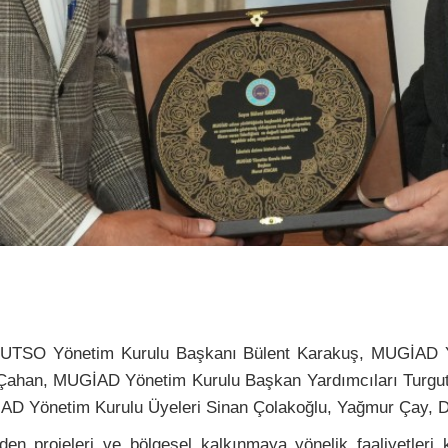
MUTSO Yönetim Kurulu Başkanı Bülent Karakuş, MUGİAD 
Çahan, MUGİAD Yönetim Kurulu Başkan Yardımcıları Turgut
D Yönetim Kurulu Üyeleri Sinan Çolakoğlu, Yağmur Çay, Di
n projeleri ve bölgesel kalkınmaya yönelik faaliyetleri ka