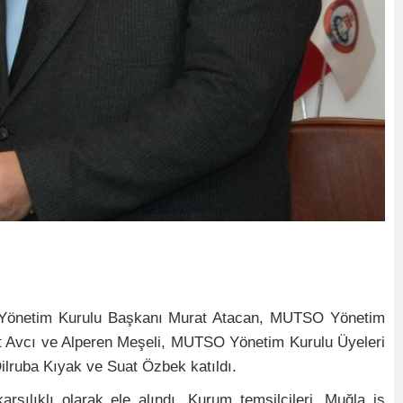
Yönetim Kurulu Başkanı Murat Atacan, MUTSO Yönetim
 Avcı ve Alperen Meşeli, MUTSO Yönetim Kurulu Üyeleri
lruba Kıyak ve Suat Özbek katıldı.
rşılıklı olarak ele alındı. Kurum temsilcileri, Muğla iş