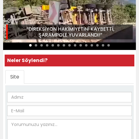
“DİREKSİYON HAKİMİYETİNİ KAYBETTİ,
ŞARAMPOLE YUVARLANDI!”
Neler Söylendi?
Site