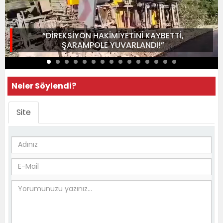
“DİREKSİYON HAKİMİYETİNİ KAYBETTİ,
ŞARAMPOLE YUVARLANDI!”
Neler Söylendi?
Site