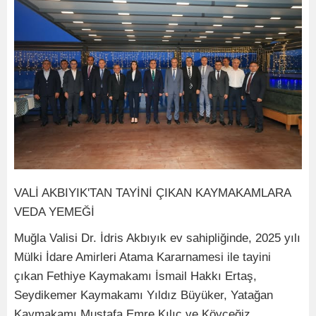
VALİ AKBIYIK'TAN TAYİNİ ÇIKAN KAYMAKAMLARA
VEDA YEMEĞİ
Muğla Valisi Dr. İdris Akbıyık ev sahipliğinde, 2025 yılı
Mülki İdare Amirleri Atama Kararnamesi ile tayini
çıkan Fethiye Kaymakamı İsmail Hakkı Ertaş,
Seydikemer Kaymakamı Yıldız Büyüker, Yatağan
Kaymakamı Mustafa Emre Kılıç ve Köyceğiz