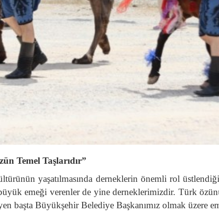
ün Temel Taşlarıdır”
rünün yaşatılmasında derneklerin önemli rol üstlendiğ
büyük emeği verenler de yine derneklerimizdir. Türk özünü 
eyen başta Büyükşehir Belediye Başkanımız olmak üzere em