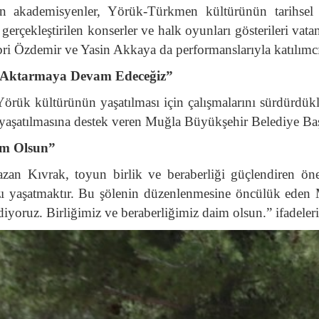
 akademisyenler, Yörük-Türkmen kültürünün tarihsel g
erçekleştirilen konserler ve halk oyunları gösterileri va
i Özdemir ve Yasin Akkaya da performanslarıyla katılımcıl
e Aktarmaya Devam Edeceğiz”
ük kültürünün yaşatılması için çalışmalarını sürdürdükl
ün yaşatılmasına destek veren Muğla Büyükşehir Belediye B
im Olsun”
 Kıvrak, toyun birlik ve beraberliği güçlendiren öne
zı yaşatmaktır. Bu şölenin düzenlenmesine öncülük ede
iyoruz. Birliğimiz ve beraberliğimiz daim olsun.” ifadeleri