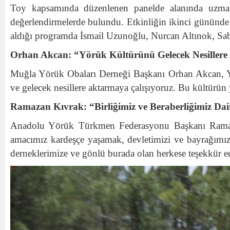
Toy kapsamında düzenlenen panelde alanında uzman
değerlendirmelerde bulundu. Etkinliğin ikinci gününde g
aldığı programda İsmail Uzunoğlu, Nurcan Altınok, Sabr
Orhan Akcan: “Yörük Kültürünü Gelecek Nesiller
Muğla Yörük Obaları Derneği Başkanı Orhan Akcan, Yör
ve gelecek nesillere aktarmaya çalışıyoruz. Bu kültür
Ramazan Kıvrak: “Birliğimiz ve Beraberliğimiz Da
Anadolu Yörük Türkmen Federasyonu Başkanı Ramazan
amacımız kardeşçe yaşamak, devletimizi ve bayrağımı
derneklerimize ve gönlü burada olan herkese teşekkür ed