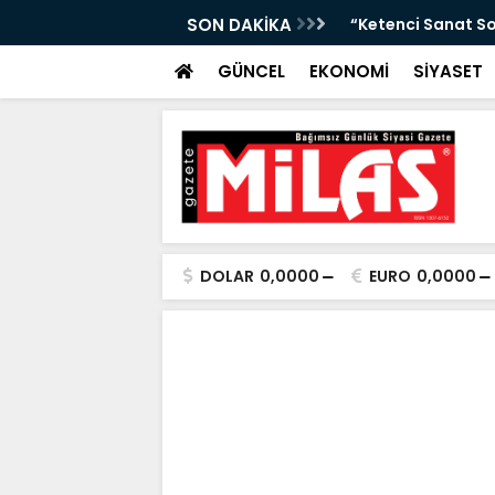
da Atıktan Hediyelik Ürünler”
SON DAKİKA
“Yaya Güvenliği İ
GÜNCEL
EKONOMİ
SİYASET
DOLAR
0,0000
EURO
0,0000