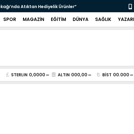
çin Zabıta Denetimleri Devam Ediyor”
"Bir Sonrak
SPOR
MAGAZİN
EĞİTİM
DÜNYA
SAĞLIK
YAZAR
STERLIN
0,0000
ALTIN
000,00
BİST
00.000