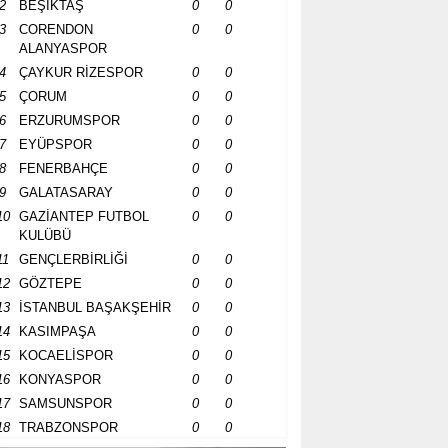
2
BEŞİKTAŞ
0
0
3
CORENDON
0
0
ALANYASPOR
4
ÇAYKUR RİZESPOR
0
0
5
ÇORUM
0
0
6
ERZURUMSPOR
0
0
7
EYÜPSPOR
0
0
8
FENERBAHÇE
0
0
9
GALATASARAY
0
0
10
GAZİANTEP FUTBOL
0
0
KULÜBÜ
11
GENÇLERBİRLİĞİ
0
0
12
GÖZTEPE
0
0
13
İSTANBUL BAŞAKŞEHİR
0
0
14
KASIMPAŞA
0
0
15
KOCAELİSPOR
0
0
16
KONYASPOR
0
0
17
SAMSUNSPOR
0
0
18
TRABZONSPOR
0
0