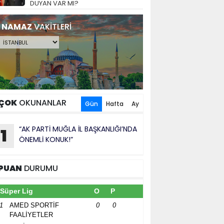
DUYAN VAR MI?
NAMAZ
VAKİTLERİ
ÇOK
OKUNANLAR
Gün
Hafta
Ay
“AK PARTİ MUĞLA İL BAŞKANLIĞI’NDA
1
ÖNEMLİ KONUK!”
PUAN
DURUMU
Süper Lig
O
P
1
AMED SPORTİF
0
0
FAALİYETLER