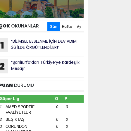
ÇOK
OKUNANLAR
Gün
Hafta
Ay
“BİLİMSEL BESLENME İÇİN DEV ADIM:
1
36 İLDE ÖRGÜTLENDİLER!”
“Şanlıurfa’dan Türkiye’ye Kardeşlik
2
Mesajı”
PUAN
DURUMU
Süper Lig
O
P
1
AMED SPORTİF
0
0
FAALİYETLER
2
BEŞİKTAŞ
0
0
3
CORENDON
0
0