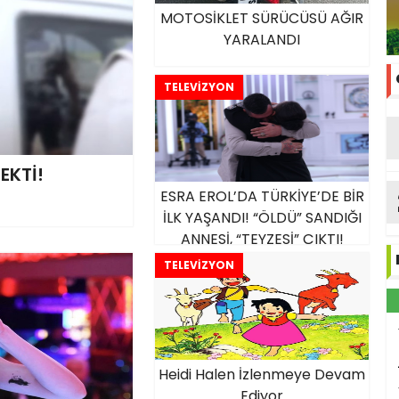
MOTOSİKLET SÜRÜCÜSÜ AĞIR
YARALANDI
TELEVİZYON
EKTİ!
ESRA EROL’DA TÜRKİYE’DE BİR
İLK YAŞANDI! “ÖLDÜ” SANDIĞI
ANNESİ, “TEYZESİ” ÇIKTI!
TELEVİZYON
Heidi Halen İzlenmeye Devam
Ediyor