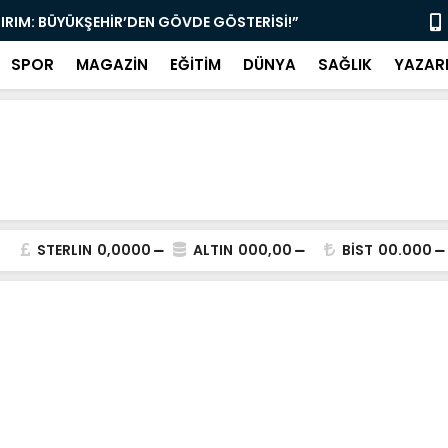
TIRIM: BÜYÜKŞEHİR’DEN GÖVDE GÖSTERİSİ!”
“MUĞLA’DA 
SPOR
MAGAZİN
EĞİTİM
DÜNYA
SAĞLIK
YAZAR
STERLIN
0,0000
ALTIN
000,00
BİST
00.000