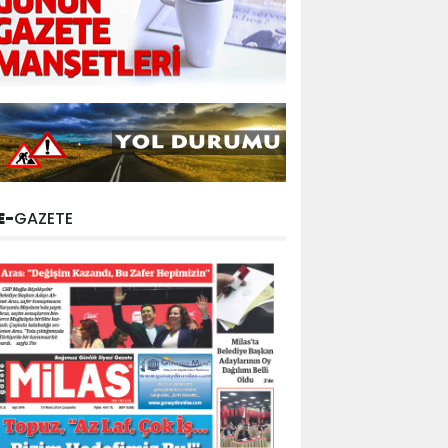
E-
GAZETE