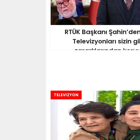
RTÜK Başkanı Şahin’den
Televizyonları sizin g
zararlılarından koru
TELEVİZYON