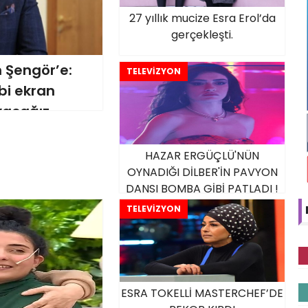
27 yıllık mucize Esra Erol’da
gerçekleşti.
 Şengör’e:
TELEVİZYON
ibi ekran
yacağız
HAZAR ERGÜÇLÜ'NÜN
OYNADIĞI DİLBER'İN PAVYON
DANSI BOMBA GİBİ PATLADI !
TELEVİZYON
ESRA TOKELLİ MASTERCHEF’DE