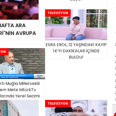
TELEVİZYON
 HAFTA ARA
Rİ"NİN AVRUPA
ESRA EROL, 12 YAŞINDAKİ KAYIP
İ.K’YI DAKİKALAR İÇİNDE
YON
BULDU!
ti Muğla Milletvekili
em Mete MtürkTv
larında Yerel Seçimi
Değerlendirdi
TELEVİZYON