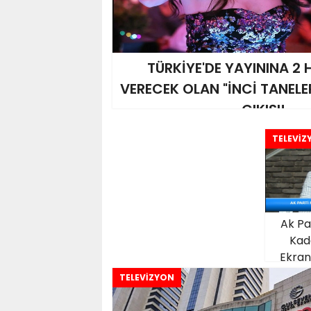
TÜRKİYE'DE YAYININA 2
VERECEK OLAN "İNCİ TANELE
ÇIKIŞI!
TELEVİZ
Ak Par
Kad
Ekran
TELEVİZYON