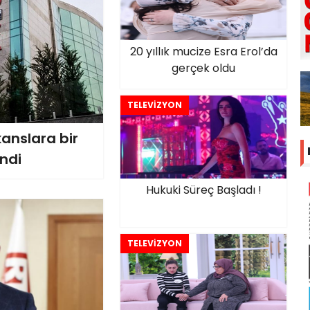
20 yıllık mucize Esra Erol’da
gerçek oldu
TELEVİZYON
kanslara bir
ndi
Hukuki Süreç Başladı !
TELEVİZYON