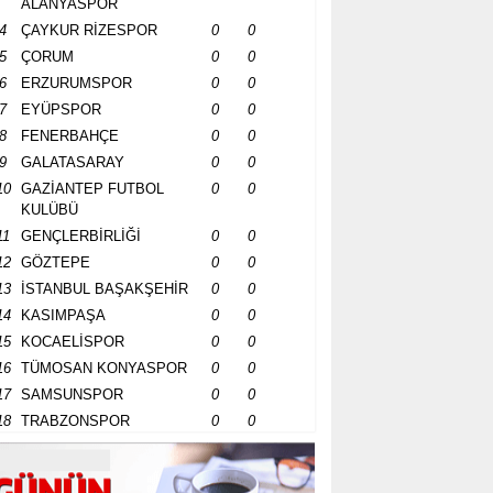
ALANYASPOR
4
ÇAYKUR RİZESPOR
0
0
5
ÇORUM
0
0
6
ERZURUMSPOR
0
0
7
EYÜPSPOR
0
0
8
FENERBAHÇE
0
0
9
GALATASARAY
0
0
10
GAZİANTEP FUTBOL
0
0
KULÜBÜ
11
GENÇLERBİRLİĞİ
0
0
12
GÖZTEPE
0
0
13
İSTANBUL BAŞAKŞEHİR
0
0
14
KASIMPAŞA
0
0
15
KOCAELİSPOR
0
0
16
TÜMOSAN KONYASPOR
0
0
17
SAMSUNSPOR
0
0
18
TRABZONSPOR
0
0