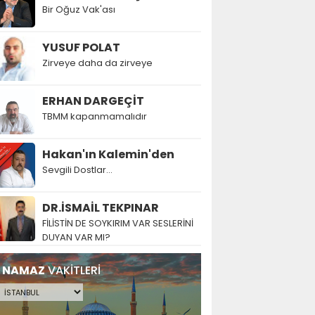
Bir Oğuz Vak'ası
YUSUF POLAT
Zirveye daha da zirveye
ERHAN DARGEÇİT
TBMM kapanmamalıdır
Hakan'ın Kalemin'den
Sevgili Dostlar...
DR.İSMAİL TEKPINAR
FİLİSTİN DE SOYKIRIM VAR SESLERİNİ
DUYAN VAR MI?
NAMAZ
VAKİTLERİ