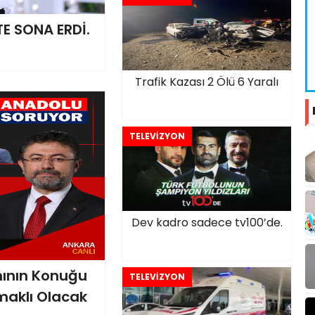
TE SONA ERDİ.
Trafik Kazası 2 Ölü 6 Yaralı
TELEVİZYON
Dev kadro sadece tv100’de.
ının Konuğu
TELEVİZYON
maklı Olacak