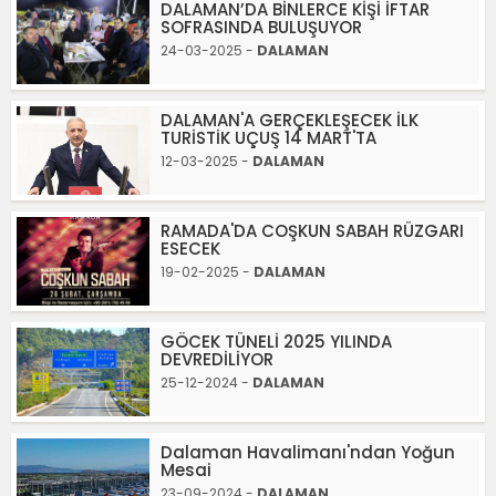
DALAMAN’DA BİNLERCE KİŞİ İFTAR
SOFRASINDA BULUŞUYOR
24-03-2025 -
DALAMAN
DALAMAN'A GERÇEKLEŞECEK İLK
TURİSTİK UÇUŞ 14 MART'TA
12-03-2025 -
DALAMAN
RAMADA'DA COŞKUN SABAH RÜZGARI
ESECEK
19-02-2025 -
DALAMAN
GÖCEK TÜNELİ 2025 YILINDA
DEVREDİLİYOR
25-12-2024 -
DALAMAN
Dalaman Havalimanı'ndan Yoğun
Mesai
23-09-2024 -
DALAMAN