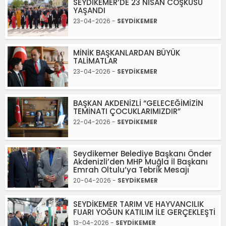
SEYDİKEMER’DE 23 NİSAN COŞKUSU
YAŞANDI
23-04-2026 -
SEYDİKEMER
MİNİK BAŞKANLARDAN BÜYÜK
TALİMATLAR
23-04-2026 -
SEYDİKEMER
BAŞKAN AKDENİZLİ “GELECEĞİMİZİN
TEMİNATI ÇOCUKLARIMIZDIR”
22-04-2026 -
SEYDİKEMER
Seydikemer Belediye Başkanı Önder
Akdenizli’den MHP Muğla İl Başkanı
Emrah Oltulu’ya Tebrik Mesajı
20-04-2026 -
SEYDİKEMER
SEYDİKEMER TARIM VE HAYVANCILIK
FUARI YOĞUN KATILIM İLE GERÇEKLEŞTİ
13-04-2026 -
SEYDİKEMER