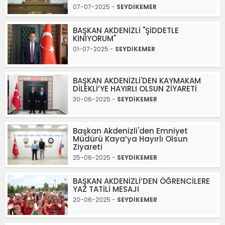
07-07-2025 -
SEYDİKEMER
BAŞKAN AKDENİZLİ "ŞİDDETLE
KINIYORUM"
01-07-2025 -
SEYDİKEMER
BAŞKAN AKDENİZLİ'DEN KAYMAKAM
DİLEKLİ’YE HAYIRLI OLSUN ZİYARETİ
30-06-2025 -
SEYDİKEMER
Başkan Akdenizli'den Emniyet
Müdürü Kaya’ya Hayırlı Olsun
Ziyareti
25-06-2025 -
SEYDİKEMER
BAŞKAN AKDENİZLİ’DEN ÖĞRENCİLERE
YAZ TATİLİ MESAJI
20-06-2025 -
SEYDİKEMER