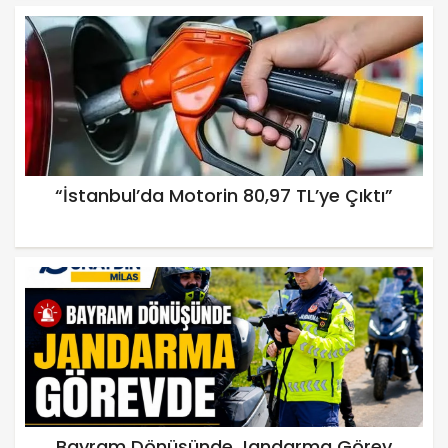
“İstanbul’da Motorin 80,97 TL’ye Çıktı”
Bayram Dönüşünde Jandarma Görev