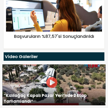
Başvuruların %87,57'si Sonuçlandırıldı
Video Galeriler
“Kızılağaç Kapalı Pazar Yeri’nde 2 Etap
Tamamlandı”