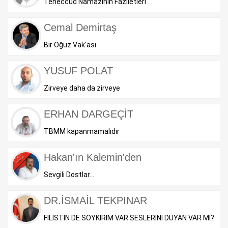
Teheccüd Namazının Faziletleri
Cemal Demirtaş
Bir Oğuz Vak'ası
YUSUF POLAT
Zirveye daha da zirveye
ERHAN DARGEÇİT
TBMM kapanmamalıdır
Hakan'ın Kalemin'den
Sevgili Dostlar...
DR.İSMAİL TEKPINAR
FİLİSTİN DE SOYKIRIM VAR SESLERİNİ DUYAN VAR MI?