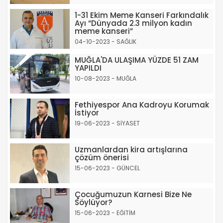
1-31 Ekim Meme Kanseri Farkındalık
Ayı “Dünyada 2.3 milyon kadın
meme kanseri”
04-10-2023 - SAĞLIK
MUĞLA'DA ULAŞIMA YÜZDE 51 ZAM
YAPILDI
10-08-2023 - MUĞLA
Fethiyespor Ana Kadroyu Korumak
İstiyor
19-06-2023 - SİYASET
Uzmanlardan kira artışlarına
çözüm önerisi
15-06-2023 - GÜNCEL
Çocuğumuzun Karnesi Bize Ne
Söylüyor?
15-06-2023 - EĞİTİM