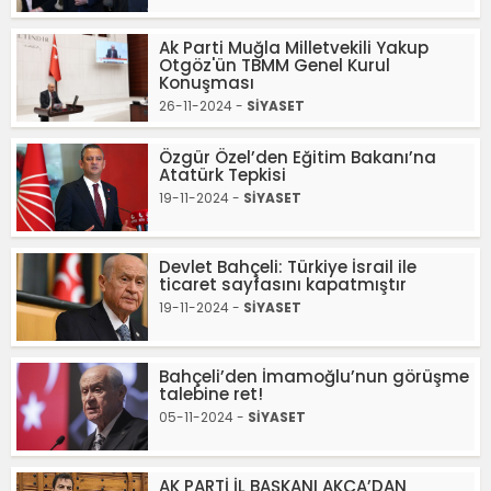
Ak Parti Muğla Milletvekili Yakup
Otgöz'ün TBMM Genel Kurul
Konuşması
26-11-2024 -
SİYASET
Özgür Özel’den Eğitim Bakanı’na
Atatürk Tepkisi
19-11-2024 -
SİYASET
Devlet Bahçeli: Türkiye İsrail ile
ticaret sayfasını kapatmıştır
19-11-2024 -
SİYASET
Bahçeli’den İmamoğlu’nun görüşme
talebine ret!
05-11-2024 -
SİYASET
AK PARTİ İL BAŞKANI AKÇA’DAN