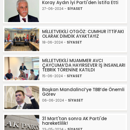
Koray Aydın İyi Parti'den İstifa Etti
27-06-2024 -
SİYASET
MİLLETVEKİLİ OTGÖZ: CUMHUR İTTİFAKI
OLARAK DİMDİK AYAKTAYIZ
18-06-2024 -
SİYASET
MİLLETVEKİLİ MUAMMER AVCI
ÇAYCUMA’DA HAYIRSEVER İŞ İNSANLARI
TEBRİK TÖRENİNE KATILDI
15-06-2024 -
SİYASET
Başkan Mandalinci’ye TBB’de Önemli
Görev
06-06-2024 -
SİYASET
31 Mart'tan sonra AK Parti'de
hareketlilik!
23-05-2024 -
SİYASET