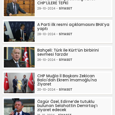
CHP’LİLERE TEPKİ
29-10-2024 -
SİYASET
A Parti ilk resmi açıklamasını BHA’ya
yaptı
28-10-2024 -
SİYASET
Bahçeli: Türk ile Kürt’ün birbirini
sevmesi farzdır
26-10-2024 -
SİYASET
CHP Muğla İl Başkanı Zekican
Balcı'dan Ekrem İmamoğlu'na
Ziyaret
20-10-2024 -
SİYASET
Özgür Özel, Edirne’de tutuklu
bulunan Selahattin Demirtaş’ı
ziyaret edecek