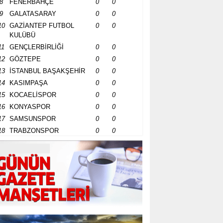
8
FENERBAHÇE
0
0
9
GALATASARAY
0
0
10
GAZİANTEP FUTBOL
0
0
KULÜBÜ
11
GENÇLERBİRLİĞİ
0
0
12
GÖZTEPE
0
0
13
İSTANBUL BAŞAKŞEHİR
0
0
14
KASIMPAŞA
0
0
15
KOCAELİSPOR
0
0
16
KONYASPOR
0
0
17
SAMSUNSPOR
0
0
18
TRABZONSPOR
0
0