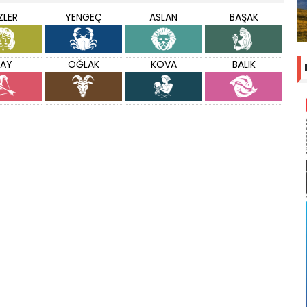
İZLER
YENGEÇ
ASLAN
BAŞAK
AY
OĞLAK
KOVA
BALIK