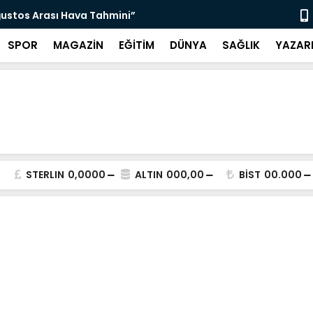
ğustos Arası Hava Tahmini”
“Ketenci Sa
SPOR
MAGAZİN
EĞİTİM
DÜNYA
SAĞLIK
YAZAR
STERLIN
0,0000
ALTIN
000,00
BİST
00.000