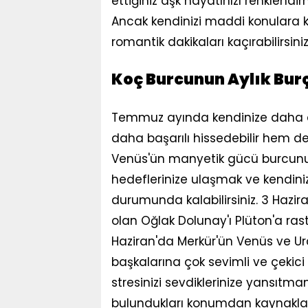
ettiğiniz aşk hayatınızı renklendi
Ancak kendinizi maddi konulara kap
romantik dakikaları kaçırabilirsiniz
Koç Burcunun Aylık Bu
Temmuz ayında kendinize daha az
daha başarılı hissedebilir hem de
Venüs'ün manyetik gücü burcunuza
hedeflerinize ulaşmak ve kendi
durumunda kalabilirsiniz. 3 Hazira
olan Oğlak Dolunay'ı Plüton'a rast
Haziran'da Merkür'ün Venüs ve Ura
başkalarına çok sevimli ve çekici 
stresinizi sevdiklerinize yansıtm
bulundukları konumdan kaynaklanıy