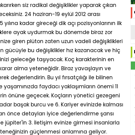
arırken siz radikal değişiklikler yaparak çıkan
ceksiniz. 24 haziran-19 eylül 2012 arası
yılına kadar gireceği dik açı pozisyonlarının ilk
kliklere ayak uydurmak bu dönemde biraz zor
vinize giren plüton zaten uzun vadeli değişiklikleri
ün gücüyle bu değişiklikler hız kazanacak ve hiç
inizi geleceğe taşıyacak. Koç karakterinin en
lı karar alma yeteneğidir. Biraz yavaşlayın ve
k değerlendirin. Bu yıl fırsatçılığı ile bilinen
le yaşamınızda faydacı yaklaşımların önemi 11
erin önüne geçecek. Koçların yönetici gezegeni
adar başak burcu ve 6. Kariyer evinizde kalması
dan önce detayları iyice değerlendirme şansı
ile jüpiter'in 3. İletişim evinize girmesi insanlarla
eteneğinizin güçlenmesi anlamına geliyor.