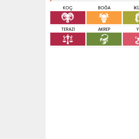
KOÇ
BOĞA
İK
TERAZİ
AKREP
Y