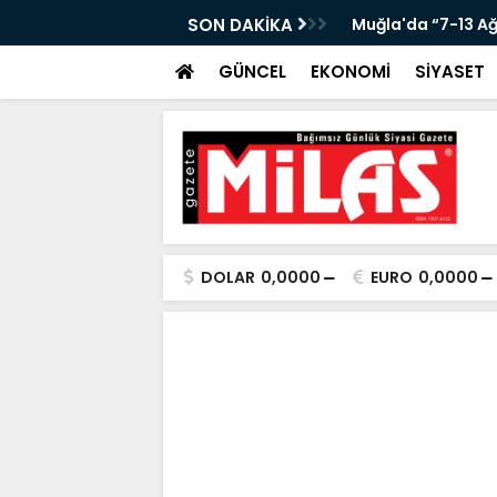
KANLIĞI’NDA ÖNEMLİ KONUK!”
SON DAKİKA
Muğla'da “7-13 A
GÜNCEL
EKONOMİ
SİYASET
DOLAR
0,0000
EURO
0,0000