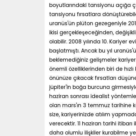
boyutlarındaki tansiyonu açığa çık
tansiyonu fırsatlara dönüştürebile
uranüs'ün plüton gezegeniyle 2015 
ikisi gerçekleşeceğinden, değişi
olabilir. 2008 yılında 10. Kariyer e
başlatmıştı. Ancak bu yıl uranüs'
beklemediğiniz gelişmeler kariyer
önemli özelliklerinden biri de hız
önünüze çıkacak fırsatları düşünere
jüpiter'in boğa burcuna girmesiy
haziran sonrası idealist yönteml
olan mars'ın 3 temmuz tarihine k
size, kariyerinizde atılım yapma
verecektir. 11 haziran tarihi itibarı 
daha olumlu ilişkiler kurabilme y