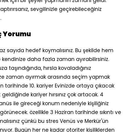
rmek için bir şeyler yapmanın zamanı geldi.
tırırsanız, sevgilinizle geçirebileceğiniz
.
rç Yorumu
 sayıda hedef koymalısınız. Bu şekilde hem
 kendinize daha fazla zaman ayırabilirsiniz.
 taşındığında, hırsla kovaladığınız
nize zaman ayırmak arasında seçim yapmak
n tarihinde 10. kariyer Evinizde ortaya çıkacak
 geldiğinde kariyer hırsınız çok artacak. 4
nüs ile gireceği konum nedeniyle kişiliğiniz
görünecek. özellikle 3 Haziran tarihinde sıkıntı ve
amalısınız çünkü bu stres Venüs ve Merkür'ün
or. Bugün her ne kadar otoriter kişiliklerden