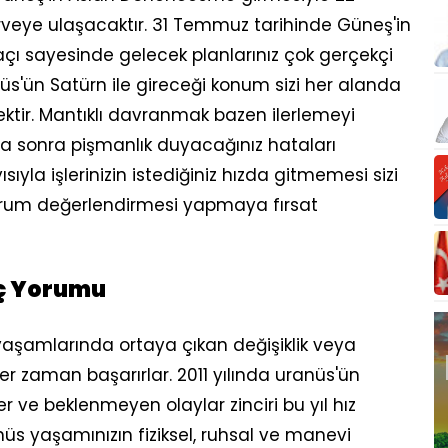
veye ulaşacaktır. 31 Temmuz tarihinde Güneş'in
 açı sayesinde gelecek planlarınız çok gerçekçi
nüs'ün Satürn ile gireceği konum sizi her alanda
tir. Mantıklı davranmak bazen ilerlemeyi
a sonra pişmanlık duyacağınız hataları
ıyla işlerinizin istediğiniz hızda gitmemesi sizi
rum değerlendirmesi yapmaya fırsat
rç Yorumu
e yaşamlarında ortaya çıkan değişiklik veya
 zaman başarırlar. 2011 yılında uranüs'ün
er ve beklenmeyen olaylar zinciri bu yıl hız
s yaşamınızın fiziksel, ruhsal ve manevi