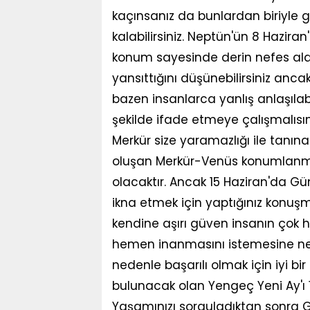
kaçınsanız da bunlardan biriyl
kalabilirsiniz. Neptün'ün 8 Hazira
konum sayesinde derin nefes alaca
yansıttığını düşünebilirsiniz anca
bazen insanlarca yanlış anlaşılabi
şekilde ifade etmeye çalışmalısınız
Merkür size yaramazlığı ile tanınan
oluşan Merkür-Venüs konumlanmas
olacaktır. Ancak 15 Haziran'da Gün
ikna etmek için yaptığınız konuşma
kendine aşırı güven insanın çok h
hemen inanmasını istemesine nede
nedenle başarılı olmak için iyi bir
bulunacak olan Yengeç Yeni Ay'ı 
Yaşamınızı sorguladıktan sonra G