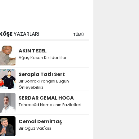
KÖŞE
YAZARLARI
TÜMÜ
AKIN TEZEL
Ağaç Kesen Kızılderililer
Serapla Tatlı Sert
Bir Sonraki Yangını Bugün
Önleyebiliriz
SERDAR CEMAL HOCA
Teheccüd Namazının Faziletleri
Cemal Demirtaş
Bir Oğuz Vak'ası