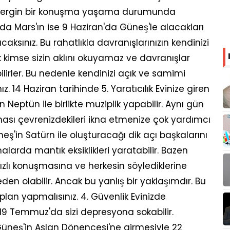
e gergin bir konuşma yaşama durumunda
n'da Mars'ın ise 9 Haziran'da Güneş'le alacakları
ksınız. Bu rahatlıkla davranışlarınızın kendinizi
k kimse sizin aklını okuyamaz ve davranışlar
lirler. Bu nedenle kendinizi açık ve samimi
. 14 Haziran tarihinde 5. Yaratıcılık Evinize giren
 Neptün ile birlikte muziplik yapabilir. Aynı gün
ı çevrenizdekileri ikna etmenize çok yardımcı
eş'in Satürn ile oluşturacağı dik açı başkalarını
larda mantık eksiklikleri yaratabilir. Bazen
ızlı konuşmasına ve herkesin söylediklerine
n olabilir. Ancak bu yanlış bir yaklaşımdır. Bu
 plan yapmalısınız. 4. Güvenlik Evinizde
19 Temmuz'da sizi depresyona sokabilir.
üneş'in Aslan Dönencesi'ne girmesiyle 22