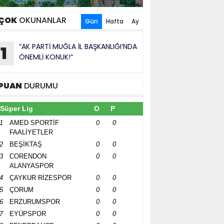
ÇOK
OKUNANLAR
Gün
Hafta
Ay
“AK PARTİ MUĞLA İL BAŞKANLIĞI’NDA
1
ÖNEMLİ KONUK!”
PUAN
DURUMU
Süper Lig
O
P
1
AMED SPORTİF
0
0
FAALİYETLER
2
BEŞİKTAŞ
0
0
3
CORENDON
0
0
ALANYASPOR
4
ÇAYKUR RİZESPOR
0
0
5
ÇORUM
0
0
6
ERZURUMSPOR
0
0
7
EYÜPSPOR
0
0