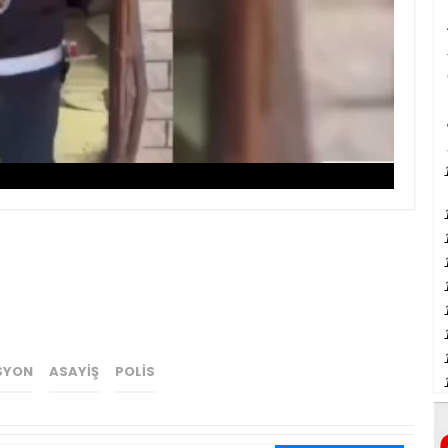
SYON
ASAYİŞ
POLİS