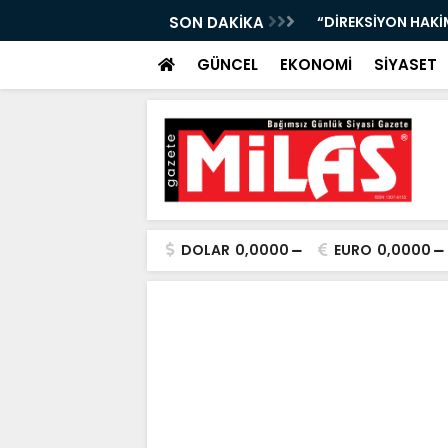
Nİ KAYBETTİ, ŞARAMPOLE YUVARLANDI!”
SON DAKİKA
“13 İLÇEDE DEV YA
GÜNCEL
EKONOMİ
SİYASET
DOLAR
0,0000
EURO
0,0000