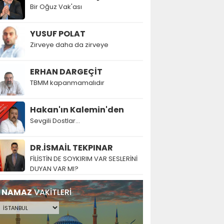
Bir Oğuz Vak'ası
YUSUF POLAT
Zirveye daha da zirveye
ERHAN DARGEÇİT
TBMM kapanmamalıdır
Hakan'ın Kalemin'den
Sevgili Dostlar...
DR.İSMAİL TEKPINAR
FİLİSTİN DE SOYKIRIM VAR SESLERİNİ
DUYAN VAR MI?
NAMAZ
VAKİTLERİ