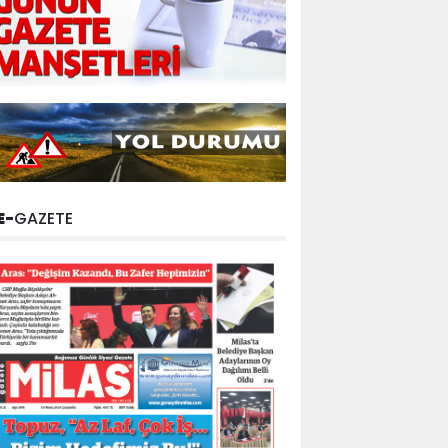
E-
GAZETE