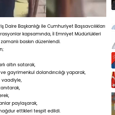
 Daire Başkanlığı ile Cumhuriyet Başsavcılıkları
asyonlar kapsamında, İl Emniyet Müdürlükleri
 zamanlı baskın düzenlendi.
n;
ı altın satarak,
ve gayrimenkul dolandırıcılığı yaparak,
 vaadiyle,
tanıtarak,
rek,
anlar paylaşarak,
dur ettikleri tespit edildi.