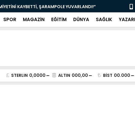
TIRIM: BÜYÜKŞEHİR’DEN GÖVDE GÖSTERİSİ!”
“MUĞLA’DA 
SPOR
MAGAZİN
EĞİTİM
DÜNYA
SAĞLIK
YAZAR
STERLIN
0,0000
ALTIN
000,00
BİST
00.000