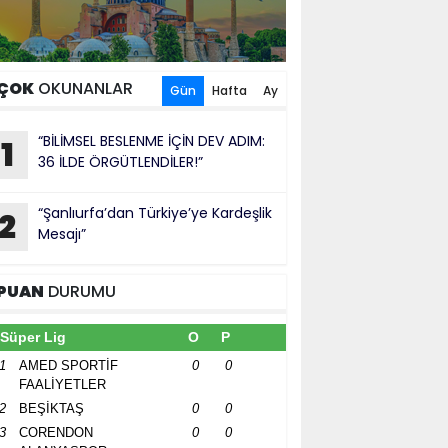
ÇOK
OKUNANLAR
Gün
Hafta
Ay
“BİLİMSEL BESLENME İÇİN DEV ADIM:
1
36 İLDE ÖRGÜTLENDİLER!”
“Şanlıurfa’dan Türkiye’ye Kardeşlik
2
Mesajı”
PUAN
DURUMU
Süper Lig
O
P
1
AMED SPORTİF
0
0
FAALİYETLER
2
BEŞİKTAŞ
0
0
3
CORENDON
0
0