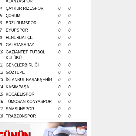
ALANYASPOR
4
ÇAYKUR RİZESPOR
0
0
5
ÇORUM
0
0
6
ERZURUMSPOR
0
0
7
EYÜPSPOR
0
0
8
FENERBAHÇE
0
0
9
GALATASARAY
0
0
10
GAZİANTEP FUTBOL
0
0
KULÜBÜ
11
GENÇLERBİRLİĞİ
0
0
12
GÖZTEPE
0
0
13
İSTANBUL BAŞAKŞEHİR
0
0
14
KASIMPAŞA
0
0
15
KOCAELİSPOR
0
0
16
TÜMOSAN KONYASPOR
0
0
17
SAMSUNSPOR
0
0
18
TRABZONSPOR
0
0