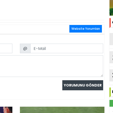
Website Yorumları
Email
@