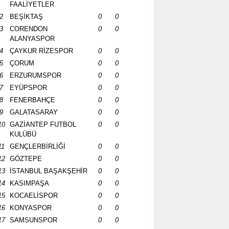
FAALİYETLER
2
BEŞİKTAŞ
0
0
3
CORENDON
0
0
ALANYASPOR
4
ÇAYKUR RİZESPOR
0
0
5
ÇORUM
0
0
6
ERZURUMSPOR
0
0
7
EYÜPSPOR
0
0
8
FENERBAHÇE
0
0
9
GALATASARAY
0
0
10
GAZİANTEP FUTBOL
0
0
KULÜBÜ
11
GENÇLERBİRLİĞİ
0
0
12
GÖZTEPE
0
0
13
İSTANBUL BAŞAKŞEHİR
0
0
14
KASIMPAŞA
0
0
15
KOCAELİSPOR
0
0
16
KONYASPOR
0
0
17
SAMSUNSPOR
0
0