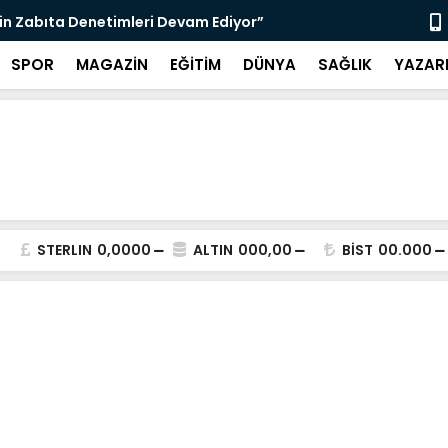
nı Bugün Önleyebiliriz" Çağrısı
Selahattin
SPOR
MAGAZİN
EĞİTİM
DÜNYA
SAĞLIK
YAZAR
STERLIN
0,0000
ALTIN
000,00
BİST
00.000