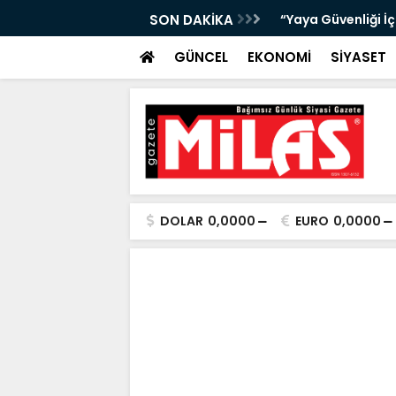
bıta Denetimleri Devam Ediyor”
SON DAKİKA
"Bir Sonraki Yangı
GÜNCEL
EKONOMİ
SİYASET
DOLAR
0,0000
EURO
0,0000