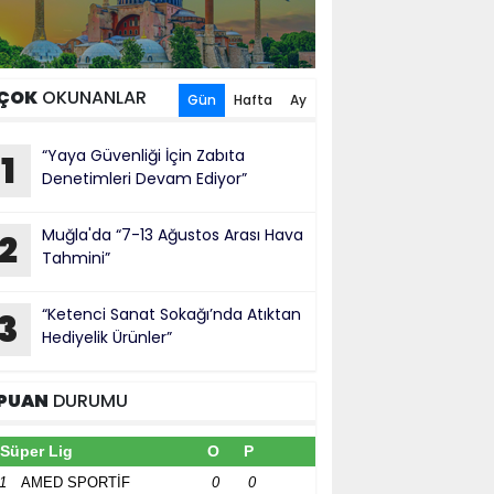
ÇOK
OKUNANLAR
Gün
Hafta
Ay
“Yaya Güvenliği İçin Zabıta
1
Denetimleri Devam Ediyor”
Muğla'da “7-13 Ağustos Arası Hava
2
Tahmini”
“Ketenci Sanat Sokağı’nda Atıktan
3
Hediyelik Ürünler”
PUAN
DURUMU
Süper Lig
O
P
1
AMED SPORTİF
0
0