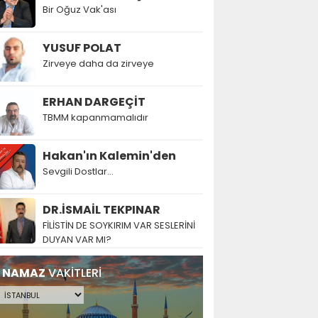
Bir Oğuz Vak'ası
YUSUF POLAT
Zirveye daha da zirveye
ERHAN DARGEÇİT
TBMM kapanmamalıdır
Hakan'ın Kalemin'den
Sevgili Dostlar...
DR.İSMAİL TEKPINAR
FİLİSTİN DE SOYKIRIM VAR SESLERİNİ
DUYAN VAR MI?
NAMAZ
VAKİTLERİ