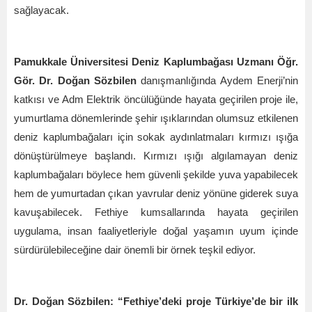
sağlayacak.
Pamukkale
Ü
niversitesi Deniz Kaplumbağası Uzmanı Öğr.
Gör. Dr. Doğan Sözbilen
danışmanlığında Aydem Enerji
’
nin
katkısı ve Adm Elektrik öncülüğünde hayata geçirilen proje ile,
yumurtlama dönemlerinde şehir ışıklarından olumsuz etkilenen
deniz kaplumbağaları için sokak aydınlatmaları kırmızı ışığa
dönüştürülmeye başlandı. Kırmızı ışığı algılamayan deniz
kaplumbağaları böylece hem güvenli şekilde yuva yapabilecek
hem de yumurtadan çıkan yavrular deniz yönüne giderek suya
kavuşabilecek. Fethiye kumsallarında hayata geçirilen
uygulama, insan faaliyetleriyle doğal yaşamın uyum içinde
sürdürülebileceğine dair önemli bir örnek teşkil ediyor.
Dr. Doğan Sö
zbilen:
“
Fethiye
’
deki proje Türkiye
’
de bir ilk