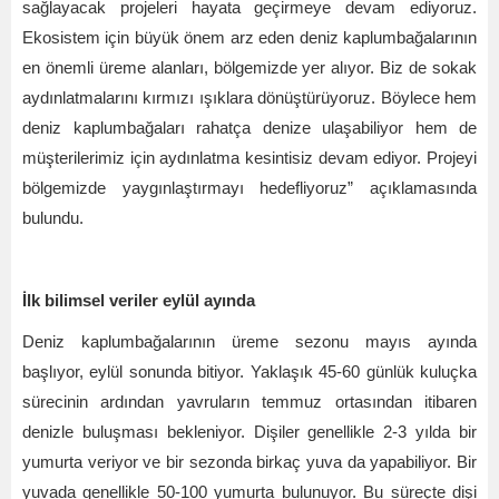
sağlayacak projeleri hayata geçirmeye devam ediyoruz.
Ekosistem için büyük önem arz eden deniz kaplumbağalarını
n
en
önemli üreme alanları, bölgemizde yer alıyor. Biz de sokak
aydınlatmalarını kırmızı ışıklara dönüştürüyoruz. Böylece hem
deniz kaplumbağaları rahatça denize ulaşabiliyor hem de
müşterilerimiz için aydınlatma kesintisiz devam ediyor. Projeyi
bölgemizde yaygınlaştırmayı hedefliyoruz” açıklamasında
bulundu.
İlk bilimsel veriler eylül ayında
Deniz kaplumbağalarının üreme sezonu mayıs ayında
başlıyor, eylül sonunda bitiyor. Yaklaşık 45-60 günlük kuluçka
sürecinin ardından yavruların temmuz ortasından itibaren
denizle buluşması bekleniyor. Dişiler genellikle 2-3 yılda bir
yumurta veriyor ve bir sezonda birkaç yuva da yapabiliyor. Bir
yuvada genellikle 50-100 yumurta bulunuyor. Bu süreç
te di
şi