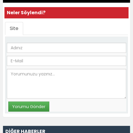
Neler Söylendi?
Site
DİĞER HABERLER