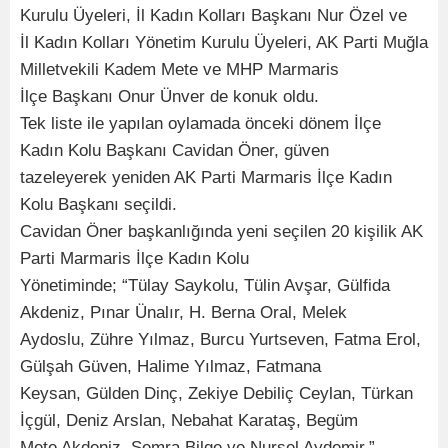
Kurulu Üyeleri, İl Kadın Kolları Başkanı Nur Özel ve
İl Kadın Kolları Yönetim Kurulu Üyeleri, AK Parti Muğla
Milletvekili Kadem Mete ve MHP Marmaris
İlçe Başkanı Onur Ünver de konuk oldu.
Tek liste ile yapılan oylamada önceki dönem İlçe
Kadın Kolu Başkanı Cavidan Öner, güven
tazeleyerek yeniden AK Parti Marmaris İlçe Kadın
Kolu Başkanı seçildi.
Cavidan Öner başkanlığında yeni seçilen 20 kişilik AK
Parti Marmaris İlçe Kadın Kolu
Yönetiminde; “Tülay Saykolu, Tülin Avşar, Gülfida
Akdeniz, Pınar Ünalır, H. Berna Oral, Melek
Aydoslu, Zühre Yılmaz, Burcu Yurtseven, Fatma Erol,
Gülşah Güven, Halime Yılmaz, Fatmana
Keysan, Gülden Dinç, Zekiye Debiliç Ceylan, Türkan
İçgül, Deniz Arslan, Nebahat Karataş, Begüm
Mete Akdeniz, Semra Bilge ve Nursel Aydemir.”