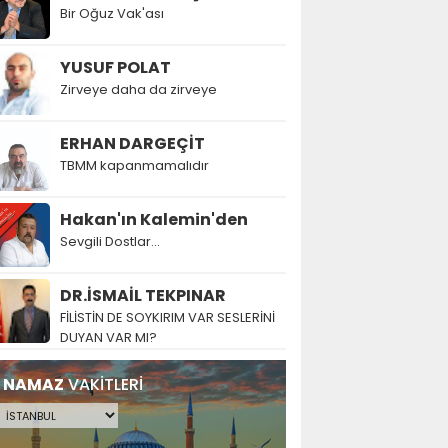
Bir Oğuz Vak'ası
YUSUF POLAT
Zirveye daha da zirveye
ERHAN DARGEÇİT
TBMM kapanmamalıdır
Hakan'ın Kalemin'den
Sevgili Dostlar...
DR.İSMAİL TEKPINAR
FİLİSTİN DE SOYKIRIM VAR SESLERİNİ
DUYAN VAR MI?
NAMAZ
VAKİTLERİ