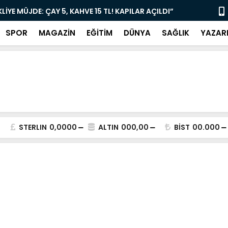
İL BAŞKANLIĞI’NDA ÖNEMLİ KONUK!”
Muğla'da “
SPOR
MAGAZİN
EĞİTİM
DÜNYA
SAĞLIK
YAZAR
STERLIN
0,0000
ALTIN
000,00
BİST
00.000