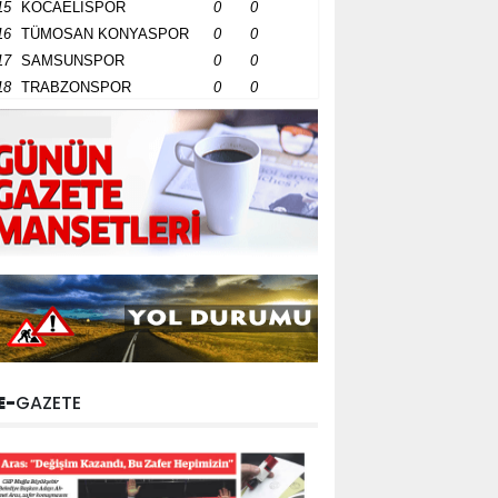
15
KOCAELİSPOR
0
0
16
TÜMOSAN KONYASPOR
0
0
17
SAMSUNSPOR
0
0
18
TRABZONSPOR
0
0
E-
GAZETE