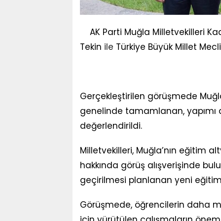
AK Parti Muğla Milletvekilleri
Tekin
ile
Türkiye Büyük Millet Mecl
Gerçekleştirilen görüşmede Muğla’d
genelinde tamamlanan, yapımı d
değerlendirildi.
Milletvekilleri, Muğla’nın eğitim 
hakkında görüş alışverişinde b
geçirilmesi planlanan yeni eğiti
Görüşmede, öğrencilerin daha mo
için yürütülen çalışmaların önemi