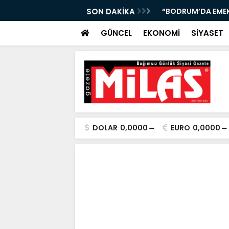
DE: ÇAY 5, KAHVE 15 TL! KAPILAR AÇILDI”
SON DAKİKA
“AK PARTİ MUĞLA 
GÜNCEL
EKONOMİ
SİYASET
DOLAR
0,0000
EURO
0,0000