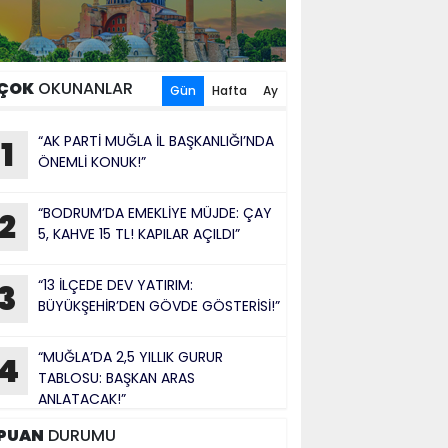
ÇOK
OKUNANLAR
Gün
Hafta
Ay
“AK PARTİ MUĞLA İL BAŞKANLIĞI’NDA
1
ÖNEMLİ KONUK!”
“BODRUM’DA EMEKLİYE MÜJDE: ÇAY
2
5, KAHVE 15 TL! KAPILAR AÇILDI”
“13 İLÇEDE DEV YATIRIM:
3
BÜYÜKŞEHİR’DEN GÖVDE GÖSTERİSİ!”
“MUĞLA’DA 2,5 YILLIK GURUR
4
TABLOSU: BAŞKAN ARAS
ANLATACAK!”
PUAN
DURUMU