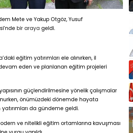
 Kadem Mete ve Yakup Otgöz, Yusuf
isi’nde
bir
araya
geldi.
aki eğitim yatırımları ele alınırken, il
evam eden ve planlanan eğitim projeleri
altyapısının güçlendirilmesine yönelik çalışmalar
ulunurken, önümüzdeki dönemde hayata
m yatırımları da gündeme geldi.
dern ve nitelikli eğitim ortamlarına kavuşması
ne vurgu yapıldı.