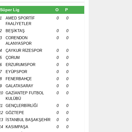
Süper Lig
O
P
1
AMED SPORTİF
0
0
FAALİYETLER
2
BEŞİKTAŞ
0
0
3
CORENDON
0
0
ALANYASPOR
4
ÇAYKUR RİZESPOR
0
0
5
ÇORUM
0
0
6
ERZURUMSPOR
0
0
7
EYÜPSPOR
0
0
8
FENERBAHÇE
0
0
9
GALATASARAY
0
0
10
GAZİANTEP FUTBOL
0
0
KULÜBÜ
11
GENÇLERBİRLİĞİ
0
0
12
GÖZTEPE
0
0
13
İSTANBUL BAŞAKŞEHİR
0
0
14
KASIMPAŞA
0
0