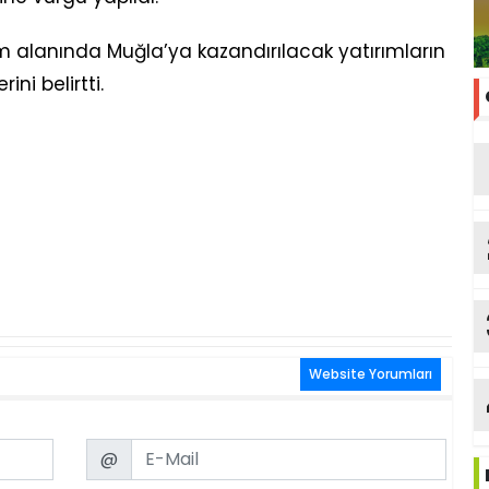
itim alanında Muğla’ya kazandırılacak yatırımların
ni belirtti.
Website Yorumları
Email
@