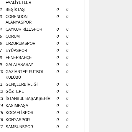
FAALİYETLER
2
BEŞİKTAŞ
0
0
3
CORENDON
0
0
ALANYASPOR
4
ÇAYKUR RİZESPOR
0
0
5
ÇORUM
0
0
6
ERZURUMSPOR
0
0
7
EYÜPSPOR
0
0
8
FENERBAHÇE
0
0
9
GALATASARAY
0
0
10
GAZİANTEP FUTBOL
0
0
KULÜBÜ
11
GENÇLERBİRLİĞİ
0
0
12
GÖZTEPE
0
0
13
İSTANBUL BAŞAKŞEHİR
0
0
14
KASIMPAŞA
0
0
15
KOCAELİSPOR
0
0
16
KONYASPOR
0
0
17
SAMSUNSPOR
0
0