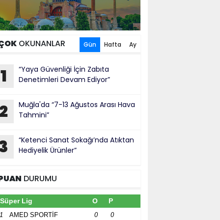
ÇOK
OKUNANLAR
Gün
Hafta
Ay
“Yaya Güvenliği İçin Zabıta
1
Denetimleri Devam Ediyor”
Muğla'da “7-13 Ağustos Arası Hava
2
Tahmini”
“Ketenci Sanat Sokağı’nda Atıktan
3
Hediyelik Ürünler”
PUAN
DURUMU
Süper Lig
O
P
1
AMED SPORTİF
0
0