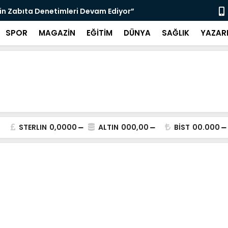
nı Bugün Önleyebiliriz" Çağrısı
Selahattin
SPOR
MAGAZİN
EĞİTİM
DÜNYA
SAĞLIK
YAZAR
STERLIN
0,0000
ALTIN
000,00
BİST
00.000