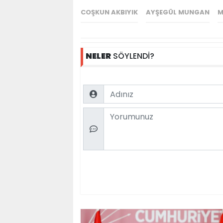
COŞKUN AKBIYIK
AYŞEGÜL MUNGAN
M
NELER
SÖYLENDİ?
Name
Comment