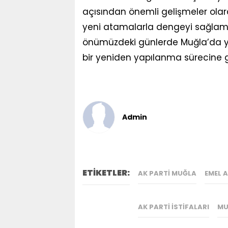
açısından önemli gelişmeler olarak
yeni atamalarla dengeyi sağlama
önümüzdeki günlerde Muğla’da yen
bir yeniden yapılanma sürecine gir
Admin
ETİKETLER:
AK PARTI MUĞLA
EMEL A
AK PARTI ISTIFALARI
MU