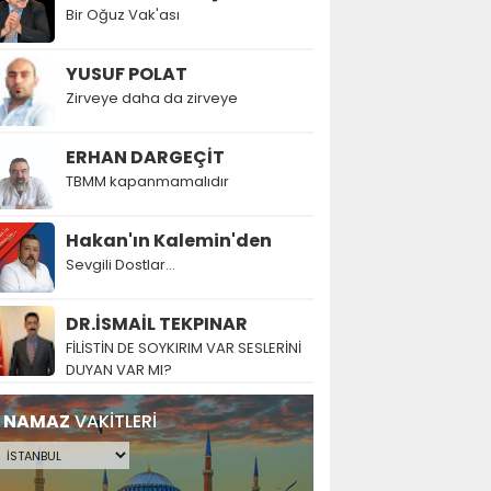
Bir Oğuz Vak'ası
YUSUF POLAT
Zirveye daha da zirveye
ERHAN DARGEÇİT
TBMM kapanmamalıdır
Hakan'ın Kalemin'den
Sevgili Dostlar...
DR.İSMAİL TEKPINAR
FİLİSTİN DE SOYKIRIM VAR SESLERİNİ
DUYAN VAR MI?
NAMAZ
VAKİTLERİ