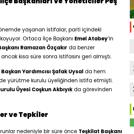
 İlçe Başkanları ve Yöneticiler Peş
önemde yaşanan istifalar, parti içindeki
 koyuyor. Ortaca İlçe Başkanı
Emel Atabey
’in
 Başkanı Ramazan Özçakır
da benzer
ancak kısa süre sonra istifasını geri almıştı.
l Başkan Yardımcısı Şafak Uysal
da hem
e yürütme kurulu üyeliğinden istifa etmişti.
urulu Üyesi Coşkun Akbıyık
da görevinden
er ve Tepkiler
orunlar nedeniyle bir süre önce
Teşkilat Başkanı