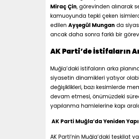
Miraç Çin
, görevinden alınarak se
kamuoyunda tepki çeken isimlerden
edilen
Ayşegül Mungan
da siyasi
ancak daha sonra farklı bir görev
AK Parti’de İstifaların 
Muğla’daki istifaların arka planın
siyasetin dinamikleri yatıyor olabili
değişiklikleri, bazı kesimlerde me
devam etmesi, önümüzdeki süreç
yapılanma hamlelerine kapı arala
AK Parti Muğla’da Yeniden Yapı
AK Parti’nin Muğla’daki teşkilat y