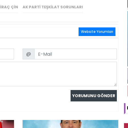
IRAÇ ÇIN
AK PARTI TEŞKILAT SORUNLARI
Website Yorumları
Email
@