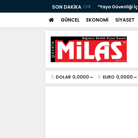
bıta Denetimleri Devam Ediyor”
SON DAKİKA
"Bir Sonraki Yangı
GÜNCEL
EKONOMİ
SİYASET
DOLAR
0,0000
EURO
0,0000