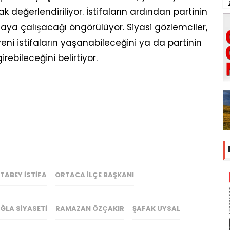
 değerlendiriliyor. İstifaların ardından partinin
ya çalışacağı öngörülüyor. Siyasi gözlemciler,
i istifaların yaşanabileceğini ya da partinin
ebileceğini belirtiyor.
TABEY ISTIFA
ORTACA İLÇE BAŞKANI
ĞLA SIYASETI
RAMAZAN ÖZÇAKIR
ŞAFAK UYSAL