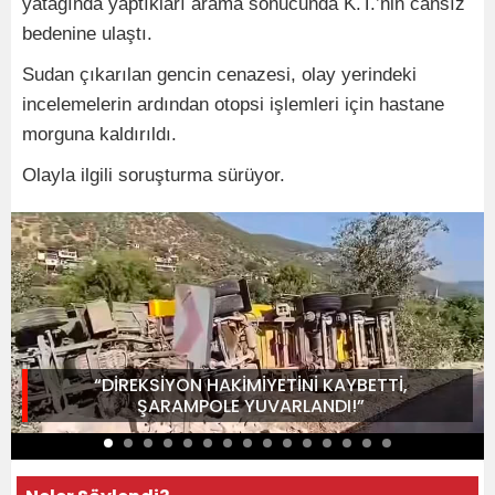
yatağında yaptıkları arama sonucunda K.T.’nin cansız
bedenine ulaştı.
Sudan çıkarılan gencin cenazesi, olay yerindeki
incelemelerin ardından otopsi işlemleri için hastane
morguna kaldırıldı.
Olayla ilgili soruşturma sürüyor.
“DİREKSİYON HAKİMİYETİNİ KAYBETTİ,
ŞARAMPOLE YUVARLANDI!”