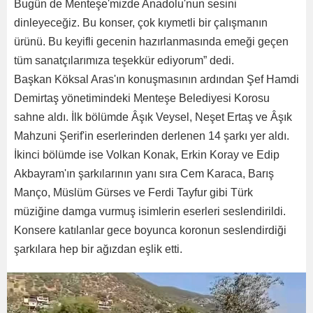
Bugün de Menteşe'mizde Anadolu'nun sesini
dinleyeceğiz. Bu konser, çok kıymetli bir çalışmanın
ürünü. Bu keyifli gecenin hazırlanmasında emeği geçen
tüm sanatçılarımıza teşekkür ediyorum” dedi.
Başkan Köksal Aras'ın konuşmasının ardından Şef Hamdi
Demirtaş yönetimindeki Menteşe Belediyesi Korosu
sahne aldı. İlk bölümde Âşık Veysel, Neşet Ertaş ve Âşık
Mahzuni Şerif'in eserlerinden derlenen 14 şarkı yer aldı.
İkinci bölümde ise Volkan Konak, Erkin Koray ve Edip
Akbayram'ın şarkılarının yanı sıra Cem Karaca, Barış
Manço, Müslüm Gürses ve Ferdi Tayfur gibi Türk
müziğine damga vurmuş isimlerin eserleri seslendirildi.
Konsere katılanlar gece boyunca koronun seslendirdiği
şarkılara hep bir ağızdan eşlik etti.