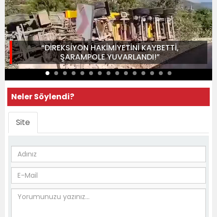
“DİREKSİYON HAKİMİYETİNİ KAYBETTİ,
ŞARAMPOLE YUVARLANDI!”
Neler Söylendi?
Site