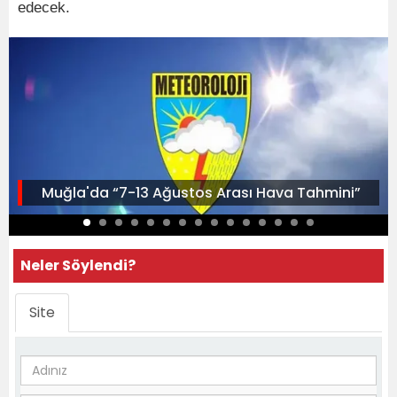
edecek.
Muğla'da “7-13 Ağustos Arası Hava Tahmini”
Neler Söylendi?
Site