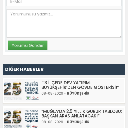
DİĞER HABERLER
“13 İLÇEDE DEV YATIRIM:
BÜYÜKŞEHİR’DEN GÖVDE GÖSTERİSİ!”
08-08-2026 -
BÜYÜKŞEHİR
“MUĞLA’DA 2,5 YILLIK GURUR TABLOSU:
BAŞKAN ARAS ANLATACAK!”
08-08-2026 -
BÜYÜKŞEHİR