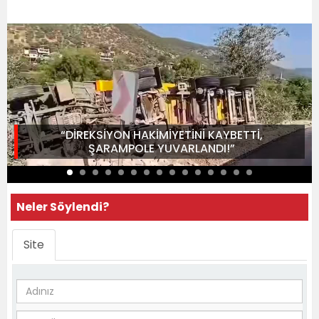
“DİREKSİYON HAKİMİYETİNİ KAYBETTİ,
ŞARAMPOLE YUVARLANDI!”
Neler Söylendi?
Site