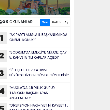
ÇOK
OKUNANLAR
Gün
Hafta
Ay
“AK PARTİ MUĞLA İL BAŞKANLIĞI’NDA
1
ÖNEMLİ KONUK!”
“BODRUM’DA EMEKLİYE MÜJDE: ÇAY
2
5, KAHVE 15 TL! KAPILAR AÇILDI”
“13 İLÇEDE DEV YATIRIM:
3
BÜYÜKŞEHİR’DEN GÖVDE GÖSTERİSİ!”
“MUĞLA’DA 2,5 YILLIK GURUR
4
TABLOSU: BAŞKAN ARAS
ANLATACAK!”
“DİREKSİYON HAKİMİYETİNİ KAYBETTİ,
5