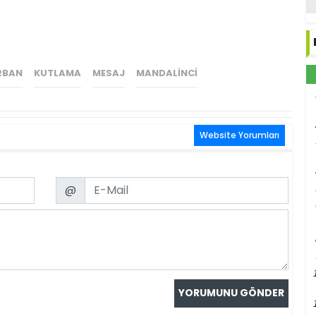
RBAN
KUTLAMA
MESAJ
MANDALINCI
Website Yorumları
Email
@