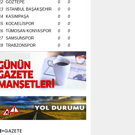
12
GÖZTEPE
0
0
13
İSTANBUL BAŞAKŞEHİR
0
0
14
KASIMPAŞA
0
0
15
KOCAELİSPOR
0
0
16
TÜMOSAN KONYASPOR
0
0
17
SAMSUNSPOR
0
0
18
TRABZONSPOR
0
0
E-
GAZETE