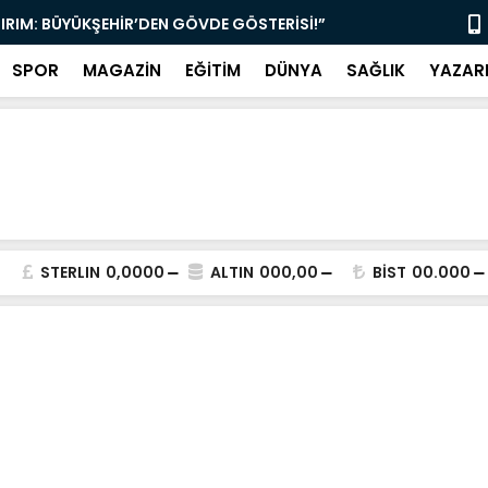
TIRIM: BÜYÜKŞEHİR’DEN GÖVDE GÖSTERİSİ!”
“MUĞLA’DA 
SPOR
MAGAZİN
EĞİTİM
DÜNYA
SAĞLIK
YAZAR
STERLIN
0,0000
ALTIN
000,00
BİST
00.000