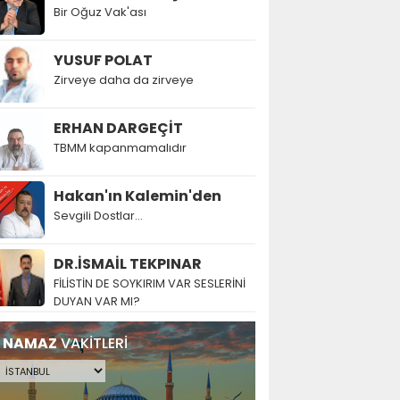
Bir Oğuz Vak'ası
YUSUF POLAT
Zirveye daha da zirveye
ERHAN DARGEÇİT
TBMM kapanmamalıdır
Hakan'ın Kalemin'den
Sevgili Dostlar...
DR.İSMAİL TEKPINAR
FİLİSTİN DE SOYKIRIM VAR SESLERİNİ
DUYAN VAR MI?
NAMAZ
VAKİTLERİ