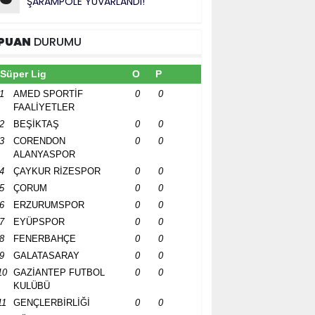
ŞARAMPOLE YUVARLANDI!”
PUAN
DURUMU
Süper Lig
O
P
1
AMED SPORTİF
0
0
FAALİYETLER
2
BEŞİKTAŞ
0
0
3
CORENDON
0
0
ALANYASPOR
4
ÇAYKUR RİZESPOR
0
0
5
ÇORUM
0
0
6
ERZURUMSPOR
0
0
7
EYÜPSPOR
0
0
8
FENERBAHÇE
0
0
9
GALATASARAY
0
0
10
GAZİANTEP FUTBOL
0
0
KULÜBÜ
11
GENÇLERBİRLİĞİ
0
0