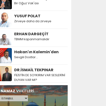
Bir Oğuz Vak'ası
YUSUF POLAT
Zirveye daha da zirveye
ERHAN DARGEÇİT
TBMM kapanmamalıdır
Hakan'ın Kalemin'den
Sevgili Dostlar...
DR.İSMAİL TEKPINAR
FİLİSTİN DE SOYKIRIM VAR SESLERİNİ
DUYAN VAR MI?
NAMAZ
VAKİTLERİ