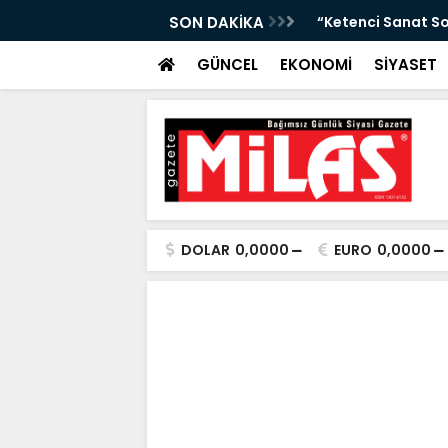
da Atıktan Hediyelik Ürünler”
SON DAKİKA
“Yaya Güvenliği İ
GÜNCEL
EKONOMİ
SİYASET
DOLAR
0,0000
EURO
0,0000