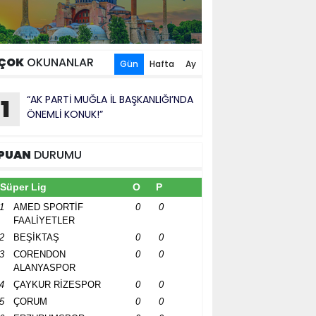
ÇOK
OKUNANLAR
Gün
Hafta
Ay
“AK PARTİ MUĞLA İL BAŞKANLIĞI’NDA
1
ÖNEMLİ KONUK!”
PUAN
DURUMU
Süper Lig
O
P
1
AMED SPORTİF
0
0
FAALİYETLER
2
BEŞİKTAŞ
0
0
3
CORENDON
0
0
ALANYASPOR
4
ÇAYKUR RİZESPOR
0
0
5
ÇORUM
0
0