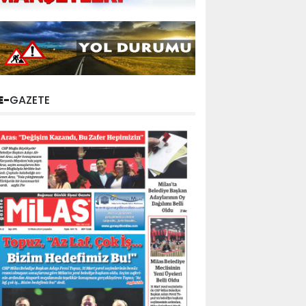
E-
GAZETE