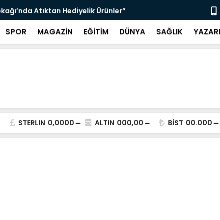
çin Zabıta Denetimleri Devam Ediyor”
"Bir Sonrak
SPOR
MAGAZİN
EĞİTİM
DÜNYA
SAĞLIK
YAZAR
STERLIN
0,0000
ALTIN
000,00
BİST
00.000