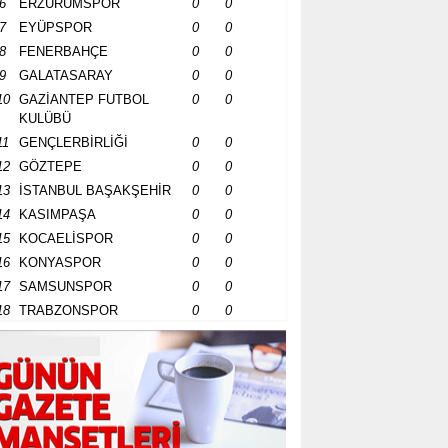
6
ERZURUMSPOR
0
0
7
EYÜPSPOR
0
0
8
FENERBAHÇE
0
0
9
GALATASARAY
0
0
10
GAZİANTEP FUTBOL
0
0
KULÜBÜ
11
GENÇLERBİRLİĞİ
0
0
12
GÖZTEPE
0
0
13
İSTANBUL BAŞAKŞEHİR
0
0
14
KASIMPAŞA
0
0
15
KOCAELİSPOR
0
0
16
KONYASPOR
0
0
17
SAMSUNSPOR
0
0
18
TRABZONSPOR
0
0