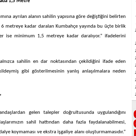
tada 1,5 Metre”
ına ayrılan alanın sahilin yapısına göre değiştiğini belirten
- 6 metreye kadar daralan Kumbahçe yayında bu üçte birlik
 ise minimum 1,5 metreye kadar daralıyor.” ifadelerini
lnızca sahilin en dar noktasından çekildiğini ifade eden
ildeymiş gibi gösterilmesinin yanlış anlaşılmalara neden
”
ndaşlardan gelen talepler doğrultusunda uygulandığını
aşlarımızın sahil hattından daha fazla faydalanabilmesi,
ndalye koymaması ve ekstra işgaliye alanı oluşturmamasıdır.”