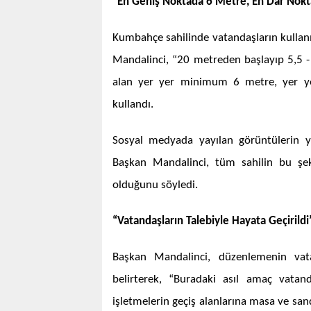
“En Geniş Noktada 6 Metre, En Dar Nok
Kumbahçe sahilinde vatandaşların kullanım
Mandalinci, “20 metreden başlayıp 5,5 
alan yer yer minimum 6 metre, yer yer
kullandı.
Sosyal medyada yayılan görüntülerin ya
Başkan Mandalinci, tüm sahilin bu şek
olduğunu söyledi.
“Vatandaşların Talebiyle Hayata Geçirildi
Başkan Mandalinci, düzenlemenin vata
belirterek, “Buradaki asıl amaç vatand
işletmelerin geçiş alanlarına masa ve sa