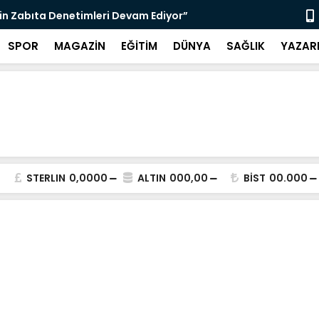
nı Bugün Önleyebiliriz" Çağrısı
Selahattin
SPOR
MAGAZİN
EĞİTİM
DÜNYA
SAĞLIK
YAZAR
STERLIN
0,0000
ALTIN
000,00
BİST
00.000