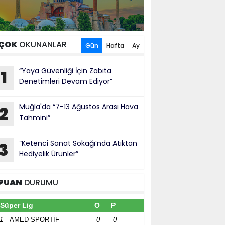
ÇOK
OKUNANLAR
Gün
Hafta
Ay
“Yaya Güvenliği İçin Zabıta
1
Denetimleri Devam Ediyor”
Muğla'da “7-13 Ağustos Arası Hava
2
Tahmini”
“Ketenci Sanat Sokağı’nda Atıktan
3
Hediyelik Ürünler”
PUAN
DURUMU
Süper Lig
O
P
1
AMED SPORTİF
0
0