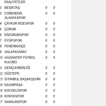
FAALİYETLER
2
BEŞİKTAŞ
0
0
3
CORENDON
0
0
ALANYASPOR
4
ÇAYKUR RİZESPOR
0
0
5
ÇORUM
0
0
6
ERZURUMSPOR
0
0
7
EYÜPSPOR
0
0
8
FENERBAHÇE
0
0
9
GALATASARAY
0
0
10
GAZİANTEP FUTBOL
0
0
KULÜBÜ
11
GENÇLERBİRLİĞİ
0
0
12
GÖZTEPE
0
0
13
İSTANBUL BAŞAKŞEHİR
0
0
14
KASIMPAŞA
0
0
15
KOCAELİSPOR
0
0
16
KONYASPOR
0
0
17
SAMSUNSPOR
0
0