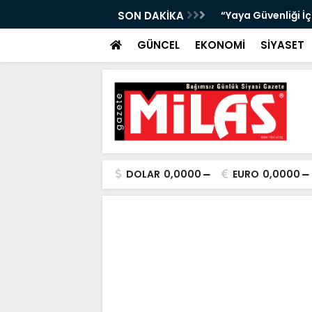
bıta Denetimleri Devam Ediyor”
SON DAKİKA
"Bir Sonraki Yangı
GÜNCEL
EKONOMİ
SİYASET
DOLAR
0,0000
EURO
0,0000