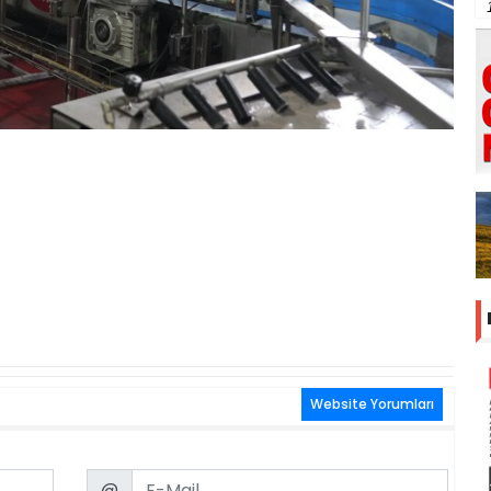
Website Yorumları
Email
@