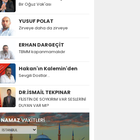
Bir Oğuz Vak'ası
YUSUF POLAT
Zirveye daha da zirveye
ERHAN DARGEÇİT
TBMM kapanmamalıdır
Hakan'ın Kalemin'den
Sevgili Dostlar...
DR.İSMAİL TEKPINAR
FİLİSTİN DE SOYKIRIM VAR SESLERİNİ
DUYAN VAR MI?
NAMAZ
VAKİTLERİ