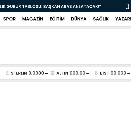
YE MÜJDE: ÇAY 5, KAHVE 15 TL! KAPILAR AÇILDI”
“AK PARTİ 
SPOR
MAGAZİN
EĞİTİM
DÜNYA
SAĞLIK
YAZAR
STERLIN
0,0000
ALTIN
000,00
BİST
00.000