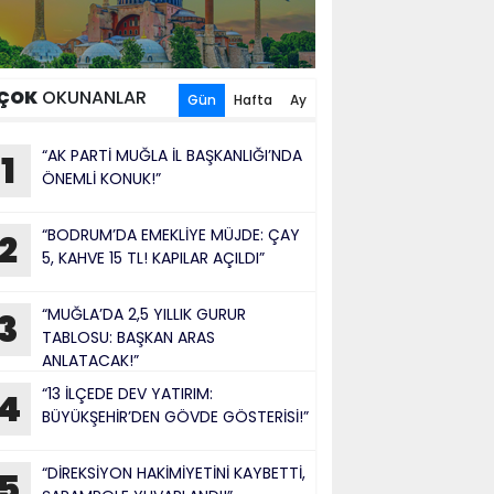
ÇOK
OKUNANLAR
Gün
Hafta
Ay
“AK PARTİ MUĞLA İL BAŞKANLIĞI’NDA
1
ÖNEMLİ KONUK!”
“BODRUM’DA EMEKLİYE MÜJDE: ÇAY
2
5, KAHVE 15 TL! KAPILAR AÇILDI”
“MUĞLA’DA 2,5 YILLIK GURUR
3
TABLOSU: BAŞKAN ARAS
ANLATACAK!”
“13 İLÇEDE DEV YATIRIM:
4
BÜYÜKŞEHİR’DEN GÖVDE GÖSTERİSİ!”
“DİREKSİYON HAKİMİYETİNİ KAYBETTİ,
5