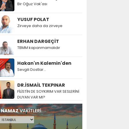
Bir Oğuz Vak'ası
YUSUF POLAT
Zirveye daha da zirveye
ERHAN DARGEÇİT
TBMM kapanmamalıdır
Hakan'ın Kalemin'den
Sevgili Dostlar...
DR.İSMAİL TEKPINAR
FİLİSTİN DE SOYKIRIM VAR SESLERİNİ
DUYAN VAR MI?
NAMAZ
VAKİTLERİ