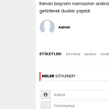
Kılınan bayram namazının ardında
getirilerek dualar yapıldı.
Admin
ETİKETLER:
BAYRAM
NAMAZ
CAMI
NELER
SÖYLENDİ?
Name
Comment