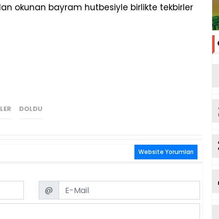
n okunan bayram hutbesiyle birlikte tekbirler
LER
DOLDU
Website Yorumları
Email
@