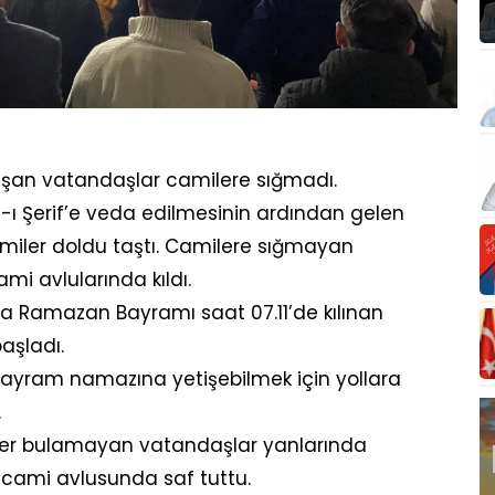
şan vatandaşlar camilere sığmadı.
-ı Şerif’e veda edilmesinin ardından gelen
iler doldu taştı. Camilere sığmayan
i avlularında kıldı.
da Ramazan Bayramı saat 07.11’de kılınan
aşladı.
 bayram namazına yetişebilmek için yollara
.
yer bulamayan vatandaşlar yanlarında
a cami avlusunda saf tuttu.