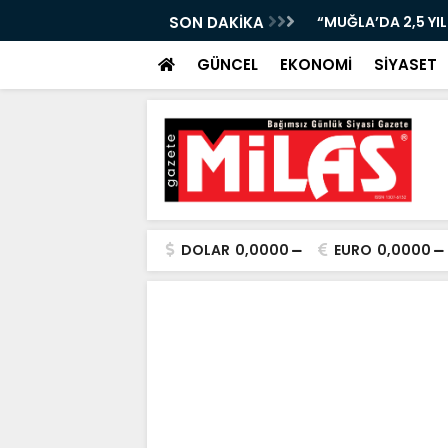
URUR TABLOSU: BAŞKAN ARAS ANLATACAK!”
SON DAKİKA
“BODRUM’DA EMEKLİ
GÜNCEL
EKONOMİ
SİYASET
DOLAR
0,0000
EURO
0,0000