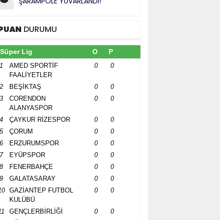
ŞARAMPOLE YUVARLANDI!”
PUAN
DURUMU
Süper Lig
O
P
1
AMED SPORTİF
0
0
FAALİYETLER
2
BEŞİKTAŞ
0
0
3
CORENDON
0
0
ALANYASPOR
4
ÇAYKUR RİZESPOR
0
0
5
ÇORUM
0
0
6
ERZURUMSPOR
0
0
7
EYÜPSPOR
0
0
8
FENERBAHÇE
0
0
9
GALATASARAY
0
0
10
GAZİANTEP FUTBOL
0
0
KULÜBÜ
11
GENÇLERBİRLİĞİ
0
0