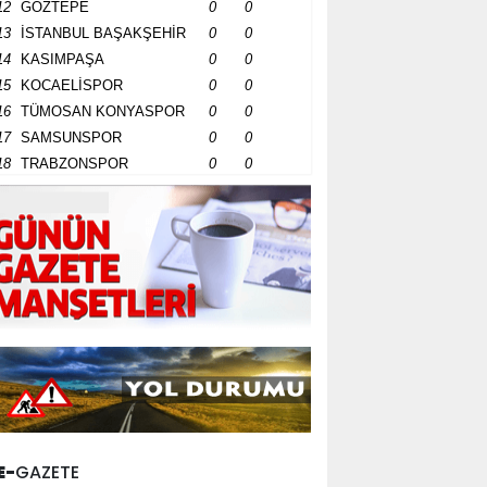
12
GÖZTEPE
0
0
13
İSTANBUL BAŞAKŞEHİR
0
0
14
KASIMPAŞA
0
0
15
KOCAELİSPOR
0
0
16
TÜMOSAN KONYASPOR
0
0
17
SAMSUNSPOR
0
0
18
TRABZONSPOR
0
0
E-
GAZETE