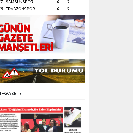
17
SAMSUNSPOR
0
0
18
TRABZONSPOR
0
0
E-
GAZETE