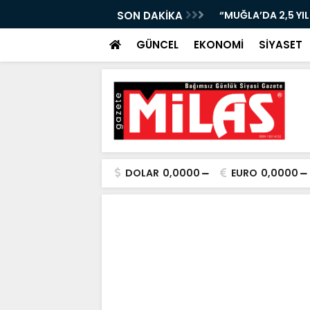
 BÜYÜKŞEHİR’DEN GÖVDE GÖSTERİSİ!”
SON DAKİKA
“MUĞLA’DA 2,5 YI
GÜNCEL
EKONOMİ
SİYASET
DOLAR
0,0000
EURO
0,0000