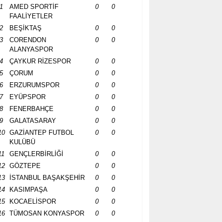
1
AMED SPORTİF
0
0
FAALİYETLER
2
BEŞİKTAŞ
0
0
3
CORENDON
0
0
ALANYASPOR
4
ÇAYKUR RİZESPOR
0
0
5
ÇORUM
0
0
6
ERZURUMSPOR
0
0
7
EYÜPSPOR
0
0
8
FENERBAHÇE
0
0
9
GALATASARAY
0
0
10
GAZİANTEP FUTBOL
0
0
KULÜBÜ
11
GENÇLERBİRLİĞİ
0
0
12
GÖZTEPE
0
0
13
İSTANBUL BAŞAKŞEHİR
0
0
14
KASIMPAŞA
0
0
15
KOCAELİSPOR
0
0
16
TÜMOSAN KONYASPOR
0
0