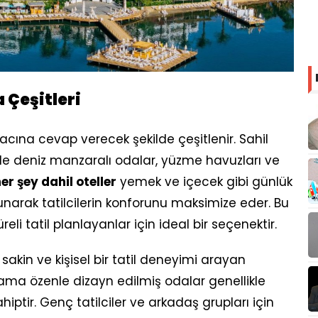
Çeşitleri
iyacına cevap verecek şekilde çeşitlenir. Sahil
kle deniz manzaralı odalar, yüzme havuzları ve
r şey dahil oteller
yemek ve içecek gibi günlük
sunarak tatilcilerin konforunu maksimize eder. Bu
reli tatil planlayanlar için ideal bir seçenektir.
sakin ve kişisel bir tatil deneyimi arayan
ük ama özenle dizayn edilmiş odalar genellikle
tir. Genç tatilciler ve arkadaş grupları için