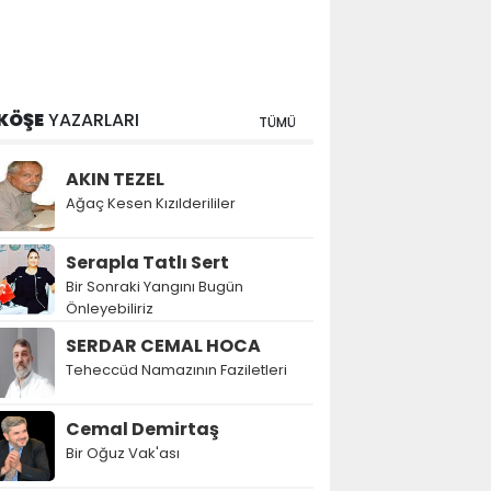
KÖŞE
YAZARLARI
TÜMÜ
AKIN TEZEL
Ağaç Kesen Kızılderililer
Serapla Tatlı Sert
Bir Sonraki Yangını Bugün
Önleyebiliriz
SERDAR CEMAL HOCA
Teheccüd Namazının Faziletleri
Cemal Demirtaş
Bir Oğuz Vak'ası