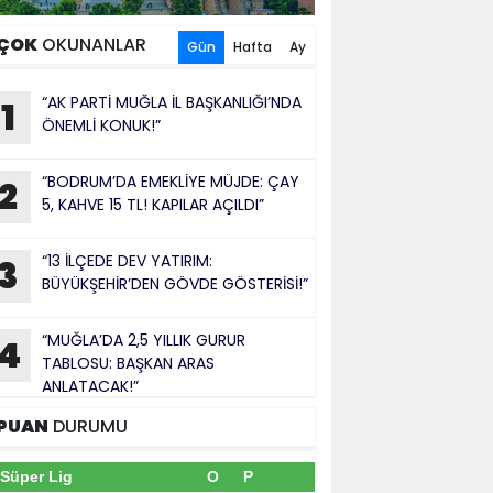
ÇOK
OKUNANLAR
Gün
Hafta
Ay
“AK PARTİ MUĞLA İL BAŞKANLIĞI’NDA
1
ÖNEMLİ KONUK!”
“BODRUM’DA EMEKLİYE MÜJDE: ÇAY
2
5, KAHVE 15 TL! KAPILAR AÇILDI”
“13 İLÇEDE DEV YATIRIM:
3
BÜYÜKŞEHİR’DEN GÖVDE GÖSTERİSİ!”
“MUĞLA’DA 2,5 YILLIK GURUR
4
TABLOSU: BAŞKAN ARAS
ANLATACAK!”
PUAN
DURUMU
Süper Lig
O
P