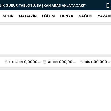
LLIK GURUR TABLOSU: BAŞKAN ARAS ANLATACAK!”
“BODRUM’DA 
SPOR
MAGAZİN
EĞİTİM
DÜNYA
SAĞLIK
YAZAR
STERLIN
0,0000
ALTIN
000,00
BİST
00.000