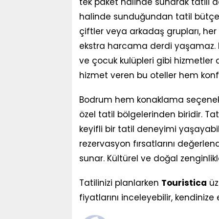
tek paket halinde sunarak tatili d
halinde sunduğundan tatil bütçesin
çiftler veya arkadaş grupları, he
ekstra harcama derdi yaşamaz. P
ve çocuk kulüpleri gibi hizmetler de
hizmet veren bu oteller hem konf
Bodrum hem konaklama seçenekler
özel tatil bölgelerinden biridir. Tat
keyifli bir tatil deneyimi yaşayabi
rezervasyon fırsatlarını değerlend
sunar. Kültürel ve doğal zenginli
Tatilinizi planlarken
Touristica
üz
fiyatlarını inceleyebilir, kendini