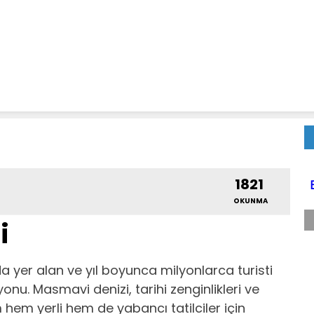
1821
OKUNMA
i
a yer alan ve yıl boyunca milyonlarca turisti
yonu. Masmavi denizi, tarihi zenginlikleri ve
hem yerli hem de yabancı tatilciler için