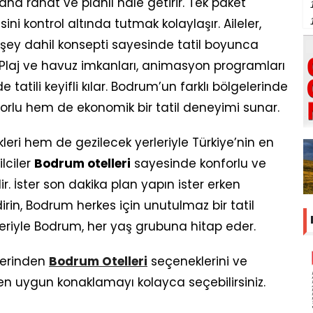
aha rahat ve planlı hale getirir. Tek paket
i kontrol altında tutmak kolaylaşır. Aileler,
r şey dahil konsepti sayesinde tatil boyunca
laj ve havuz imkanları, animasyon programları
 tatili keyifli kılar. Bodrum’un farklı bölgelerinde
orlu hem de ekonomik bir tatil deneyimi sunar.
i hem de gezilecek yerleriyle Türkiye’nin en
ilciler
Bodrum otelleri
sayesinde konforlu ve
lir. İster son dakika plan yapın ister erken
irin, Bodrum herkes için unutulmaz bir tatil
kleriyle Bodrum, her yaş grubuna hitap eder.
erinden
Bodrum Otelleri
seçeneklerini ve
ze en uygun konaklamayı kolayca seçebilirsiniz.