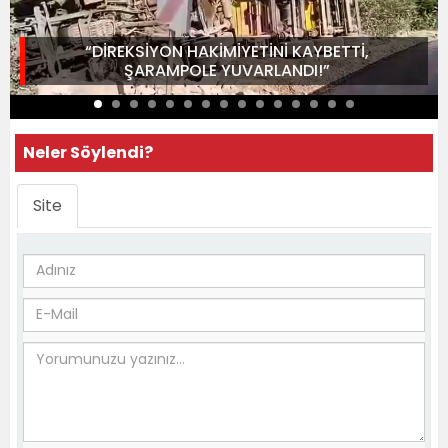
“DİREKSİYON HAKİMİYETİNİ KAYBETTİ,
ŞARAMPOLE YUVARLANDI!”
Neler Söylendi?
Site