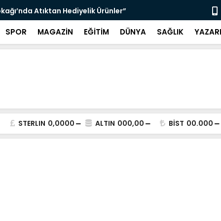
çin Zabıta Denetimleri Devam Ediyor”
"Bir Sonrak
SPOR
MAGAZİN
EĞİTİM
DÜNYA
SAĞLIK
YAZAR
STERLIN
0,0000
ALTIN
000,00
BİST
00.000