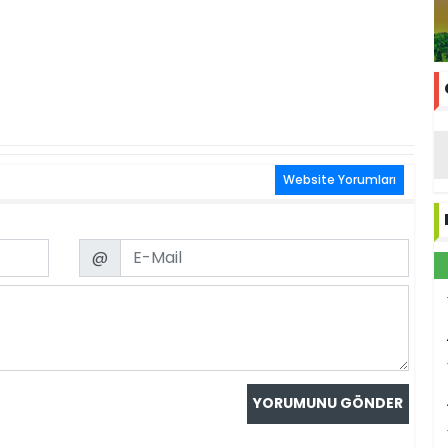
Website Yorumları
Email
@