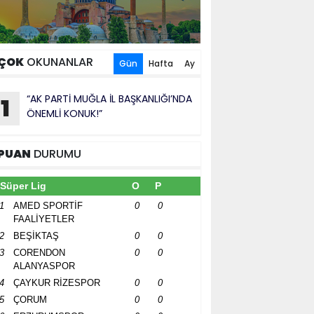
ÇOK
OKUNANLAR
Gün
Hafta
Ay
“AK PARTİ MUĞLA İL BAŞKANLIĞI’NDA
1
ÖNEMLİ KONUK!”
PUAN
DURUMU
Süper Lig
O
P
1
AMED SPORTİF
0
0
FAALİYETLER
2
BEŞİKTAŞ
0
0
3
CORENDON
0
0
ALANYASPOR
4
ÇAYKUR RİZESPOR
0
0
5
ÇORUM
0
0