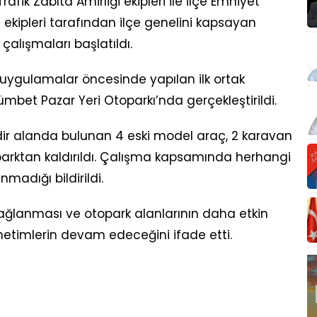
fik Zabıta Amirliği ekipleri ile İlçe Emniyet
ekipleri tarafından ilçe genelini kapsayan
lışmaları başlatıldı.
ygulamalar öncesinde yapılan ilk ortak
mbet Pazar Yeri Otoparkı’nda gerçekleştirildi.
dir alanda bulunan 4 eski model araç, 2 karavan
oparktan kaldırıldı. Çalışma kapsamında herhangi
madığı bildirildi.
n sağlanması ve otopark alanlarının daha etkin
etimlerin devam edeceğini ifade etti.