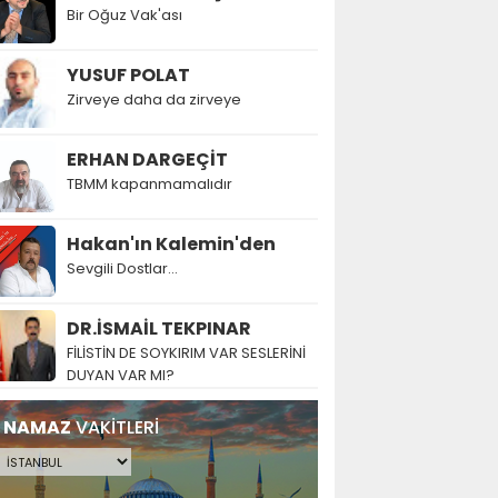
Bir Oğuz Vak'ası
YUSUF POLAT
Zirveye daha da zirveye
ERHAN DARGEÇİT
TBMM kapanmamalıdır
Hakan'ın Kalemin'den
Sevgili Dostlar...
DR.İSMAİL TEKPINAR
FİLİSTİN DE SOYKIRIM VAR SESLERİNİ
DUYAN VAR MI?
NAMAZ
VAKİTLERİ