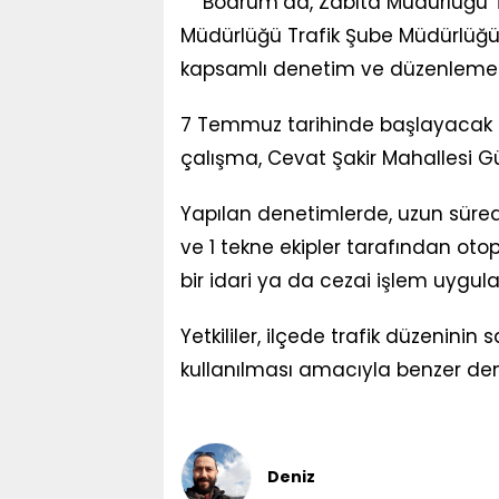
Bodrum’da, Zabıta Müdürlüğü Tra
Müdürlüğü Trafik Şube Müdürlüğü 
kapsamlı denetim ve düzenleme ça
7 Temmuz tarihinde başlayacak u
çalışma, Cevat Şakir Mahallesi Gü
Yapılan denetimlerde, uzun süre
ve 1 tekne ekipler tarafından ot
bir idari ya da cezai işlem uygulan
Yetkililer, ilçede trafik düzenini
kullanılması amacıyla benzer den
Deniz