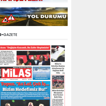
E-
GAZETE