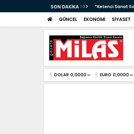
da Atıktan Hediyelik Ürünler”
SON DAKİKA
“Yaya Güvenliği İ
GÜNCEL
EKONOMİ
SİYASET
DOLAR
0,0000
EURO
0,0000