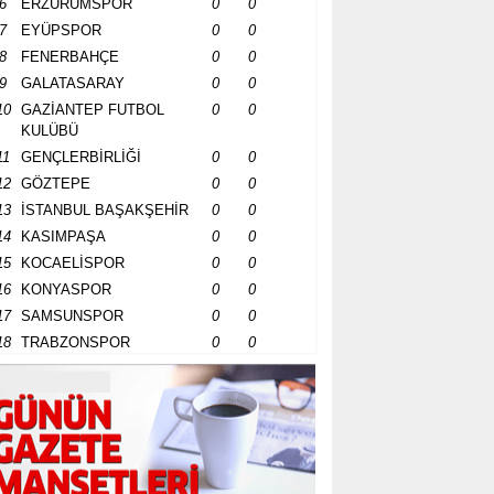
6
ERZURUMSPOR
0
0
7
EYÜPSPOR
0
0
8
FENERBAHÇE
0
0
9
GALATASARAY
0
0
10
GAZİANTEP FUTBOL
0
0
KULÜBÜ
11
GENÇLERBİRLİĞİ
0
0
12
GÖZTEPE
0
0
13
İSTANBUL BAŞAKŞEHİR
0
0
14
KASIMPAŞA
0
0
15
KOCAELİSPOR
0
0
16
KONYASPOR
0
0
17
SAMSUNSPOR
0
0
18
TRABZONSPOR
0
0