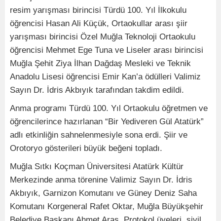
resim yarışması birincisi Türdü 100. Yıl İlkokulu
öğrencisi Hasan Ali Küçük, Ortaokullar arası şiir
yarışması birincisi Özel Muğla Teknoloji Ortaokulu
öğrencisi Mehmet Ege Tuna ve Liseler arası birincisi
Muğla Şehit Ziya İlhan Dağdaş Mesleki ve Teknik
Anadolu Lisesi öğrencisi Emir Kan’a ödülleri Valimiz
Sayın Dr. İdris Akbıyık tarafından takdim edildi.
Anma programı Türdü 100. Yıl Ortaokulu öğretmen ve
öğrencilerince hazırlanan “Bir Yediveren Gül Atatürk”
adlı etkinliğin sahnelenmesiyle sona erdi. Şiir ve
Orotoryo gösterileri büyük beğeni topladı.
Muğla Sıtkı Koçman Üniversitesi Atatürk Kültür
Merkezinde anma törenine Valimiz Sayın Dr. İdris
Akbıyık, Garnizon Komutanı ve Güney Deniz Saha
Komutanı Korgeneral Rafet Oktar, Muğla Büyükşehir
Belediye Başkanı Ahmet Aras, Protokol üyeleri, sivil