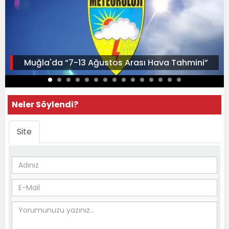
Muğla'da “7-13 Ağustos Arası Hava Tahmini”
Neler Söylendi?
Site