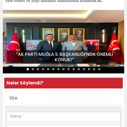
elde edilen su yeşil alanların sulamasında kullanılacak.
“AK PARTİ MUĞLA İL BAŞKANLIĞI’NDA ÖNEMLİ
KONUK!”
Neler Söylendi?
Site