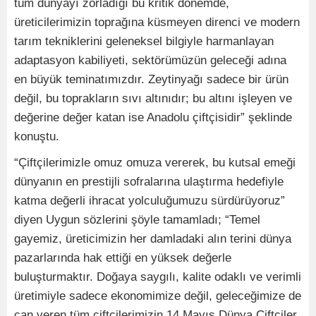
tüm dünyayı zorladığı bu kritik dönemde,
üreticilerimizin toprağına küsmeyen direnci ve modern
tarım tekniklerini geleneksel bilgiyle harmanlayan
adaptasyon kabiliyeti, sektörümüzün geleceği adına
en büyük teminatımızdır. Zeytinyağı sadece bir ürün
değil, bu toprakların sıvı altınıdır; bu altını işleyen ve
değerine değer katan ise Anadolu çiftçisidir” şeklinde
konuştu.
“Çiftçilerimizle omuz omuza vererek, bu kutsal emeği
dünyanın en prestijli sofralarına ulaştırma hedefiyle
katma değerli ihracat yolculuğumuzu sürdürüyoruz”
diyen Uygun sözlerini şöyle tamamladı; “Temel
gayemiz, üreticimizin her damladaki alın terini dünya
pazarlarında hak ettiği en yüksek değerle
buluşturmaktır. Doğaya saygılı, kalite odaklı ve verimli
üretimiyle sadece ekonomimize değil, geleceğimize de
can veren tüm çiftçilerimizin 14 Mayıs Dünya Çiftçiler