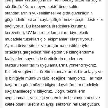
çalışmalar yürüttüğünü belirten Gabay sözlerini şöyle
sürdürdü; “Kuru meyve sektöründe kalite
standartlarının yükseltilmesi ve gıda güvenliğinin
güçlendirilmesi amacıyla çiftçilerimize çeşitli destekler
sağlıyoruz. Bu kapsamda üreticilere kurutma
kerevetleri, UV kontrol el lambaları, biyoteknik
mücadele tuzakları gibi ekipmanları ulaştırıyoruz.
Ayrıca üniversiteler ve araştırma enstitüleriyle
ortaklaşa gerçekleştirilen eğitim ve bilinçlendirme
faaliyetleri sayesinde üreticilerin modern ve
sürdürülebilir tarım uygulamalarına yönlendiriyoruz.
Kaliteli ve güvenilir üretimin ancak ortak bir anlayış ve
iş birliğiyle mümkün olabileceğine inanıyoruz. Tarımda
başarının günümüzde bilgiye dayalı üretim modeliyle
sağlanabileceğini biliyoruz. Doğru tekniklerin
uygulanması, yenilikçi yöntemlerin benimsenmesi ve
kalite odaklı üretim anlayışı sektörün rekabet gücünü